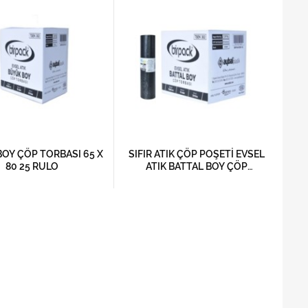
OY ÇÖP TORBASI 65 X
SIFIR ATIK ÇÖP POŞETİ EVSEL
80 25 RULO
ATIK BATTAL BOY ÇÖP
TORBASI 72 X 95 20 RULO