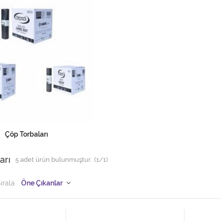
Çöp Torbaları
arı
5
adet ürün bulunmuştur.
(1/1)
ırala