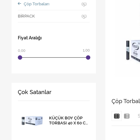
Çöp Torbaları
(5)
BİRPACK
Fiyat Aralığı
1,00
0,00
Çok Satanlar
Çöp Torbal
S
KÜÇÜK BOY ÇÖP
TORBASI 40 X 60 CM
25 RULO