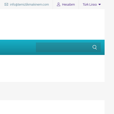
info@temizlikmakinem.com
Hesabım
Türk Lirası