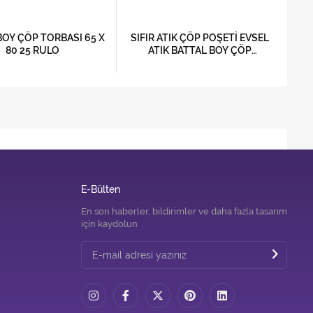
OY ÇÖP TORBASI 65 X
SIFIR ATIK ÇÖP POŞETİ EVSEL
JUM
80 25 RULO
ATIK BATTAL BOY ÇÖP
TORBASI 72 X 95 20 RULO
E-Bülten
En son haberler, bildirimler ve daha fazla tasarım
için kaydolun