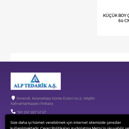
KÜÇÜK BOY Ç
60 C
İmrendi, Kıranarkası Küme Evleri no:2, 06980
Kahramankazan/Ankara
+90 312 397 12 57
info@temizlikmakinem.com
Size daha iyi hizmet verebilmek için internet sitemizde çerezler
kullanılmaktadır. Çerez Politikaları Aydınlatma Metni’ni okuyabilir ve