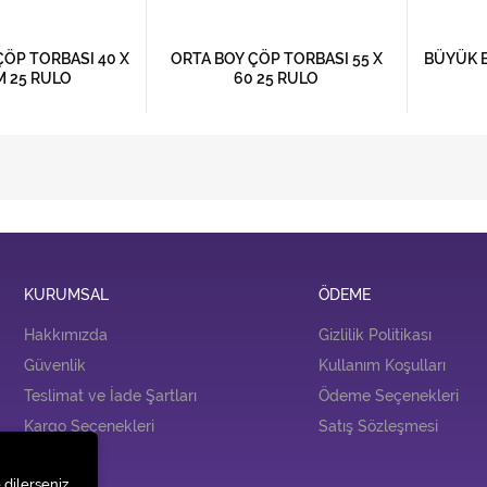
ÖP TORBASI 40 X
ORTA BOY ÇÖP TORBASI 55 X
BÜYÜK B
M 25 RULO
60 25 RULO
KURUMSAL
ÖDEME
Hakkımızda
Gizlilik Politikası
Güvenlik
Kullanım Koşulları
Teslimat ve İade Şartları
Ödeme Seçenekleri
Kargo Seçenekleri
Satış Sözleşmesi
İLETİŞİM
 dilerseniz