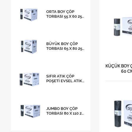
ORTA BOY ÇÖP
TORBASI 55 X 60 25
RULO
BÜYÜK BOY ÇÖP
TORBASI 65 X 80 25
RULO
KÜÇÜK BOY Ç
60 C
SIFIR ATIK ÇÖP
POŞETİ EVSEL ATIK
BATTAL BOY ÇÖP
TORBASI 72 X 95 20
RULO
JUMBO BOY ÇÖP
TORBASI 80 X 110 20
RULO