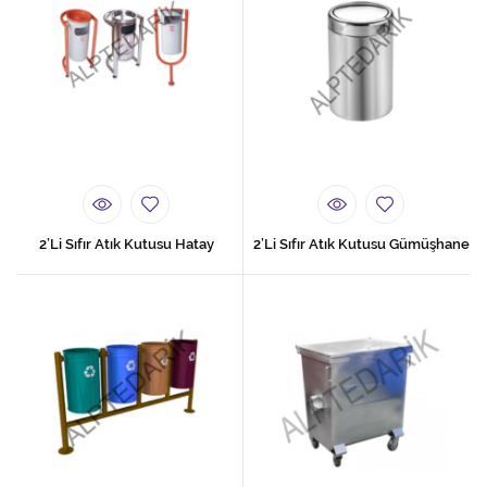
2’Li Sıfır Atık Kutusu Hatay
2’Li Sıfır Atık Kutusu Gümüşhane