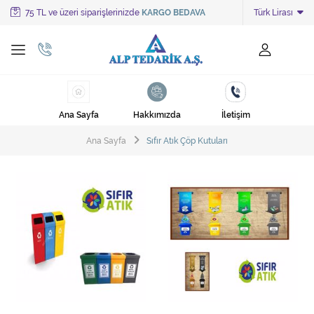
75 TL ve üzeri siparişlerinizde
KARGO BEDAVA
Türk Lirası
Tüm Kategoriler
Ayakkabı Cila Makineleri
Cami Süpürgeleri
Ana Sayfa
Hakkımızda
İletişim
Cila Makineleri
Ana Sayfa
Sıfır Atık Çöp Kutuları
Çöp Kovası
Çöp Torbaları
Deterjanlar
Endüstriyel Zemin Yıkama Makineleri
Halı Kurutma Makineleri
Halı Yıkama Makinesi