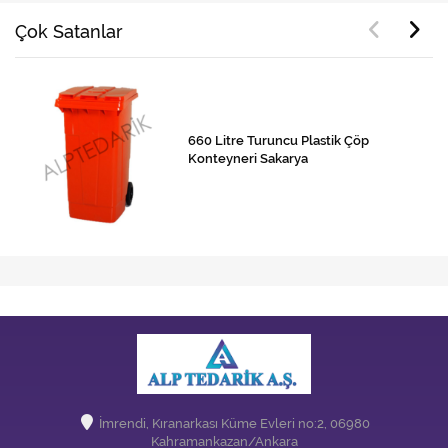
Çok Satanlar
660 Litre Turuncu Plastik Çöp
Konteyneri Sakarya
İmrendi, Kıranarkası Küme Evleri no:2, 06980
Kahramankazan/Ankara