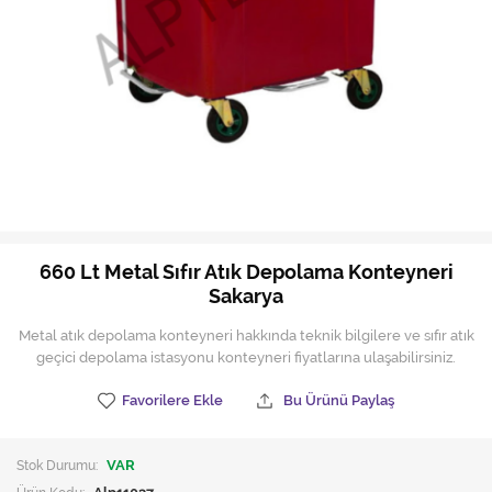
Hijyen Malzemeleri
Kıvırcık paspas
Mekanik Dış Alan Süpürücüler
Otel Ekipmanları
Sıfır Atık Çöp Kutuları
Sıfır Atık Çöp Torbaları
660 Lt Metal Sıfır Atık Depolama Konteyneri
Sakarya
Tek-Çift Kovalı Temizlik Arabası
Metal atık depolama konteyneri hakkında teknik bilgilere ve sıfır atık
Toptan Temizlik Malzemeleri
geçici depolama istasyonu konteyneri fiyatlarına ulaşabilirsiniz.
Yedek Parçalar
Favorilere Ekle
Bu Ürünü Paylaş
Zemin Yıkama Pedleri
Stok Durumu:
VAR