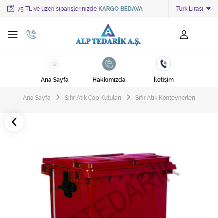
75 TL ve üzeri siparişlerinizde
KARGO BEDAVA
Türk Lirası
Tüm Kategoriler
Ayakkabı Cila Makineleri
Cami Süpürgeleri
Ana Sayfa
Hakkımızda
İletişim
Cila Makineleri
Ana Sayfa
Sıfır Atık Çöp Kutuları
Sıfır Atık Konteynerleri
Çöp Kovası
Çöp Torbaları
Deterjanlar
Endüstriyel Zemin Yıkama Makineleri
Halı Kurutma Makineleri
Halı Yıkama Makinesi