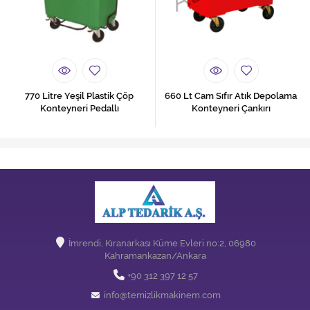
770 Litre Yeşil Plastik Çöp
660 Lt Cam Sıfır Atık Depolama
Konteyneri Pedallı
Konteyneri Çankırı
İmrendi, Kıranarkası Küme Evleri no:2, 06980
Kahramankazan/Ankara
+90 312 397 12 57
info@temizlikmakinem.com