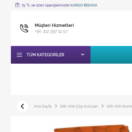
75 TL ve üzeri siparişlerinizde
KARGO BEDAVA
Müşteri Hizmetleri
+90 312 397 12 57
TÜM KATEGORILER
Ana Sayfa
Sıfır Atık Çöp Kutuları
Sıfır Atık Kon