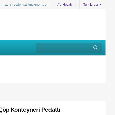
info@temizlikmakinem.com
Hesabım
Türk Lirası
 Çöp Konteyneri Pedallı