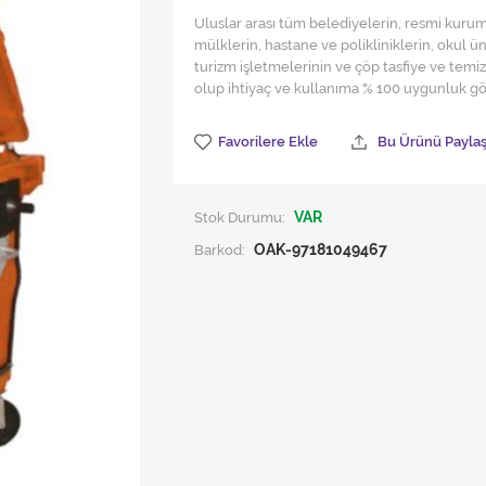
Uluslar arası tüm belediyelerin, resmi kurum 
mülklerin, hastane ve polikliniklerin, okul ü
turizm işletmelerinin ve çöp tasfiye ve temizl
olup ihtiyaç ve kullanıma % 100 uygunluk gös
Favorilere Ekle
Bu Ürünü Payla
Stok Durumu:
VAR
Barkod:
OAK-97181049467