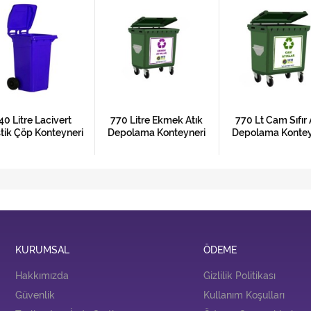
40 Litre Lacivert
770 Litre Ekmek Atık
770 Lt Cam Sıfır 
tik Çöp Konteyneri
Depolama Konteyneri
Depolama Kontey
KURUMSAL
ÖDEME
Hakkımızda
Gizlilik Politikası
Güvenlik
Kullanım Koşulları