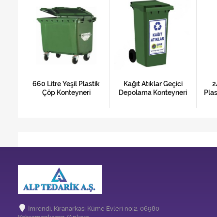
i
660 Litre Yeşil Plastik
Kağıt Atıklar Geçici
2
ık
Çöp Konteyneri
Depolama Konteyneri
Plas
neri
İmrendi, Kıranarkası Küme Evleri no:2, 06980