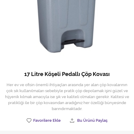
Hijyen Malzemeleri
Kıvırcık paspas
Mekanik Dış Alan Süpürücüler
Otel Ekipmanları
Sıfır Atık Çöp Kutuları
Sıfır Atık Çöp Torbaları
17 Litre Köşeli Pedallı Çöp Kovası
Tek-Çift Kovalı Temizlik Arabası
Her ev ve ofisin önemli ihtiyaçları arasında yer alan çöp kovalarının
çok sık kullanılmaları sebebiyle pratik çöp depolamak işini güzel ve
Toptan Temizlik Malzemeleri
hijyenik kılmak amacıyla ise şık ve kaliteli olmaları gerekir. Kalitesi ve
pratikliği ile bir çöp kovasından aradığınız her özelliği bünyesinde
Yedek Parçalar
barındırmaktadır.
Favorilere Ekle
Bu Ürünü Paylaş
Zemin Yıkama Pedleri