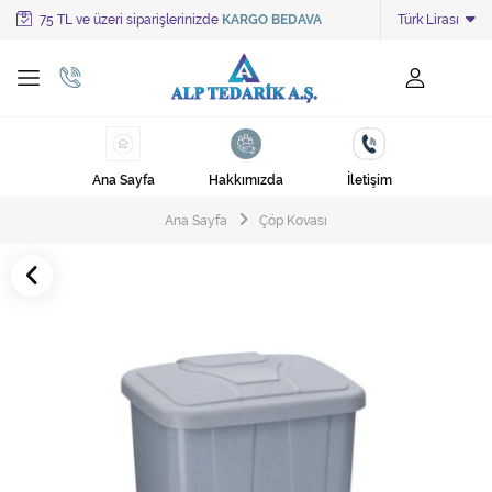
75 TL ve üzeri siparişlerinizde
KARGO BEDAVA
Türk Lirası
Tüm Kategoriler
Ayakkabı Cila Makineleri
Cami Süpürgeleri
Ana Sayfa
Hakkımızda
İletişim
Cila Makineleri
Ana Sayfa
Çöp Kovası
Çöp Kovası
Çöp Torbaları
Deterjanlar
Endüstriyel Zemin Yıkama Makineleri
Halı Kurutma Makineleri
Halı Yıkama Makinesi