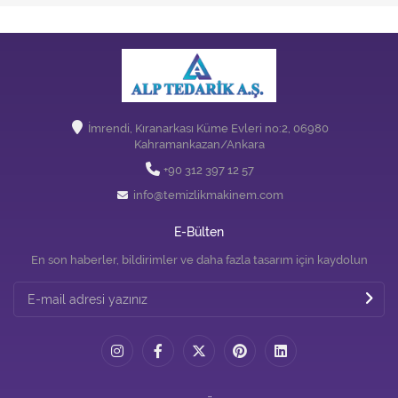
İmrendi, Kıranarkası Küme Evleri no:2, 06980
Kahramankazan/Ankara
+90 312 397 12 57
info@temizlikmakinem.com
E-Bülten
En son haberler, bildirimler ve daha fazla tasarım için kaydolun