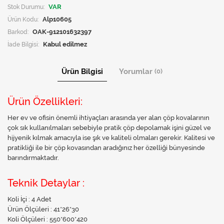
Stok Durumu:
VAR
Ürün Kodu:
Alp10605
Barkod:
OAK-912101632397
İade Bilgisi:
Ürün Bilgisi
Yorumlar
(0)
Ürün Özellikleri:
Her ev ve ofisin önemli ihtiyaçları arasında yer alan çöp kovalarının
çok sık kullanılmaları sebebiyle pratik çöp depolamak işini güzel ve
hijyenik kılmak amacıyla ise şık ve kaliteli olmaları gerekir. Kalitesi ve
pratikliği ile bir çöp kovasından aradığınız her özelliği bünyesinde
barındırmaktadır.
Teknik Detaylar :
Koli İçi : 4 Adet
Ürün Ölçüleri : 41*26*30
Koli Ölçüleri : 550*600*420