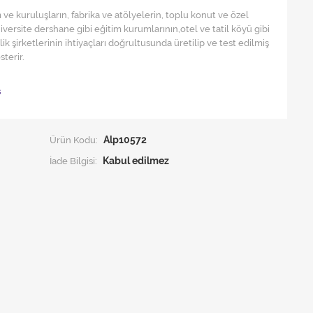
ve kuruluşların, fabrika ve atölyelerin, toplu konut ve özel
niversite dershane gibi eğitim kurumlarının,otel ve tatil köyü gibi
ik şirketlerinin ihtiyaçları doğrultusunda üretilip ve test edilmiş
terir.
ş
Ürün Kodu:
Alp10572
İade Bilgisi: