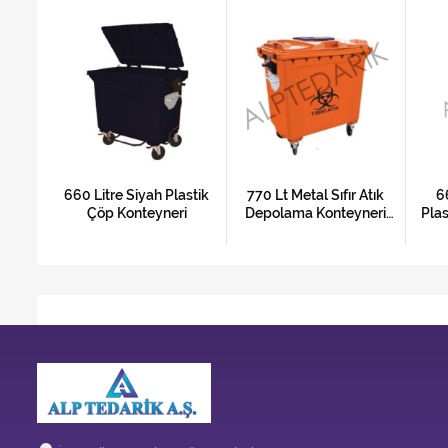
lastik
660 Litre Siyah Plastik
770 Lt Metal Sıfır Atık
6
dallı
Çöp Konteyneri
Depolama Konteyneri
Plas
Afyon