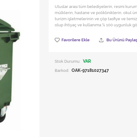
Uluslar arası tüm belediyelerin, resmi kurum 
mülklerin, hastane ve polikliniklerin, okul ü
turizm işletmelerinin ve çöp tasfiye ve temizl
olup ihtiyaç ve kullanıma % 100 uygunluk gös
Favorilere Ekle
Bu Ürünü Payla
Stok Durumu:
VAR
Barkod:
OAK-97181027347