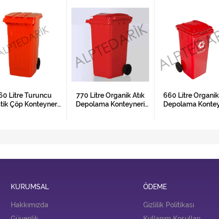
60 Litre Turuncu
770 Litre Organik Atık
660 Litre Organik
tik Çöp Konteyneri
Depolama Konteyneri
Depolama Kontey
Sakarya
Amasya
Ağrı
KURUMSAL
ÖDEME
Hakkımızda
Gizlilik Politikası
Güvenlik
Kullanım Koşulları