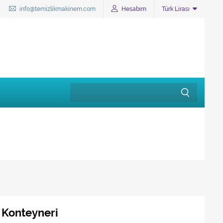
info@temizlikmakinem.com
Hesabım
Türk Lirası
p Konteyneri