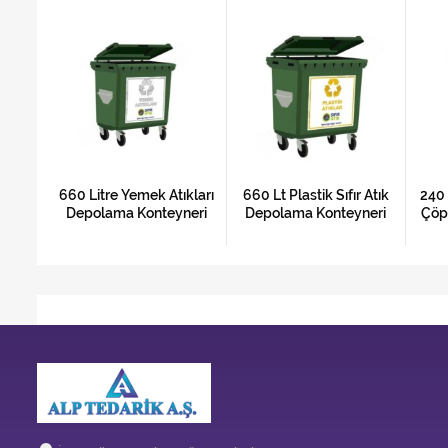
ıkları
660 Litre Yemek Atıkları
660 Lt Plastik Sıfır Atık
240 
neri
Depolama Konteyneri
Depolama Konteyneri
Çöp 