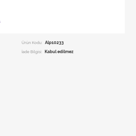
ş
Ürün Kodu:
Alp10233
İade Bilgisi: