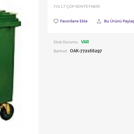
770 LT ÇÖP KONTEYNERİ
Favorilere Ekle
Bu Ürünü Payla
Stok Durumu:
VAR
Barkod:
OAK-772166297