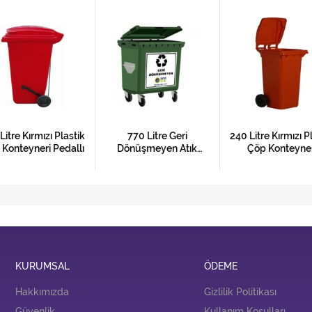
Litre Kırmızı Plastik
770 Litre Geri
240 Litre Kırmızı P
Konteyneri Pedallı
Dönüşmeyen Atık
Çöp Konteyner
Depolama Konteyneri
Ankara
KURUMSAL
ÖDEME
Hakkımızda
Gizlilik Politikası
Güvenlik
Kullanım Koşulları