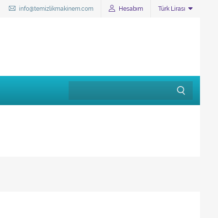
info@temizlikmakinem.com
Hesabım
Türk Lirası