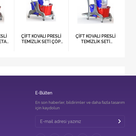
ESLİ
ÇİFT KOVALI PRESLİ
ÇİFT KOVALI PRESLİ
Çİ
ETAL
TEMİZLİK SETİ ÇÖP
TEMİZLİK SETİ
TEM
LAMA
TOPLAMA APARATLI
BRANDASIZ
E-Bülten
En son haberler, bildirimler ve daha fazla tasarım
için kaydolun