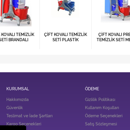
 KOVALI TEMİZLİK
ÇİFT KOVALI TEMİZLİK
ÇİFT KOVALI PR
SETİ BRANDALI
SETİ PLASTİK
TEMİZLİK SETİ M
PRESLİ ÇÖP TOP
APARATLI
KURUMSAL
ÖDEME
Hakkımızda
Gizlilik Politikası
Güvenlik
Kullanım Koşulları
Teslimat ve İade Şartları
Ödeme Seçenekleri
Kargo Seçenekleri
Satış Sözleşmesi