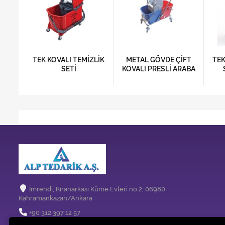
METAL
TEK KOVALI TEMİZLİK
METAL GÖVDE ÇİFT
TEK
VALI
SETİ
KOVALI PRESLİ ARABA
İmrendi, Kıranarkası Küme Evleri no:2, 06980
Kahramankazan/Ankara
+90 312 397 12 57