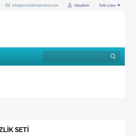
info@temizlikmakinem.com
Hesabım
Türk Lirası
ZLİK SETİ