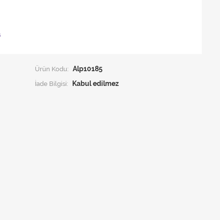
ş
Ürün Kodu:
Alp10185
İade Bilgisi: