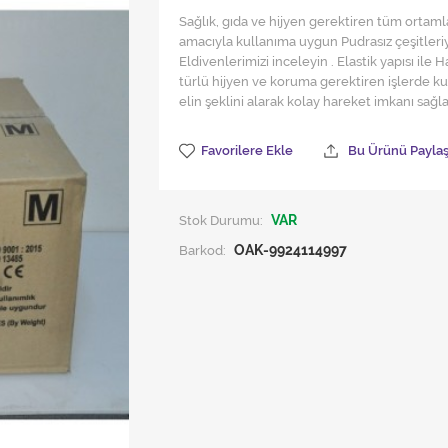
Sağlık, gıda ve hijyen gerektiren tüm orta
amacıyla kullanıma uygun Pudrasız çeşitler
Eldivenlerimizi inceleyin . Elastik yapısı ile 
türlü hijyen ve koruma gerektiren işlerde kull
elin şeklini alarak kolay hareket imkanı sağ
Favorilere Ekle
Bu Ürünü Payla
Stok Durumu:
VAR
Barkod:
OAK-9924114997