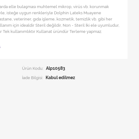
mlarda elle bulaşması muhtemel mikrop, virüs vb. korunmak
iyle, isteğe uygun renkleriyle Dolphin Lateks Muayene
Hastane, veteriner, gıda işleme, kozmetik, temizlik vb. gibi her
anım için idealdir Steril değildir, Non - Steril İki ele uyumludur,
lar Tek kullanımlıktır Kullanat üründür Terleme yapmaz.
ş
Ürün Kodu:
Alp10583
İade Bilgisi: