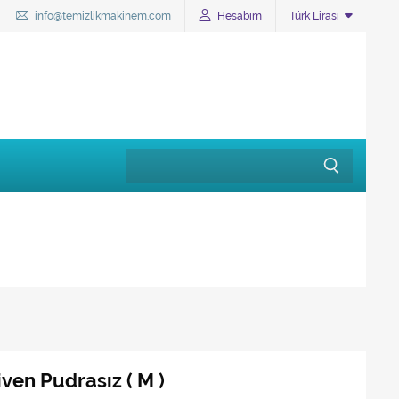
info@temizlikmakinem.com
Hesabım
Türk Lirası
ven Pudrasız ( M )