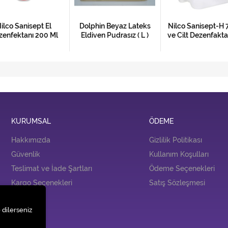
ilco Sanisept El
Dolphin Beyaz Lateks
Nilco Sanisept-H 7
zenfektanı 200 Ml
Eldiven Pudrasız ( L )
ve Cilt Dezenfakta
KURUMSAL
ÖDEME
Hakkımızda
Gizlilik Politikası
Güvenlik
Kullanım Koşulları
Teslimat ve İade Şartları
Ödeme Seçenekleri
Kargo Seçenekleri
Satış Sözleşmesi
İLETİŞİM
 dilerseniz
İletişim