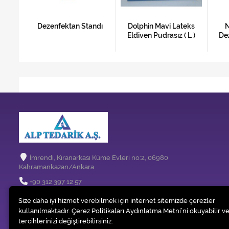
El
Dezenfektan Standı
Dolphin Mavi Lateks
N
ra 50
Eldiven Pudrasız ( L )
De
İmrendi, Kıranarkası Küme Evleri no:2, 06980
Kahramankazan/Ankara
+90 312 397 12 57
info@temizlikmakinem.com
Size daha iyi hizmet verebilmek için internet sitemizde çerezler
kullanılmaktadır. Çerez Politikaları Aydınlatma Metni’ni okuyabilir ve
tercihlerinizi değiştirebilirsiniz.