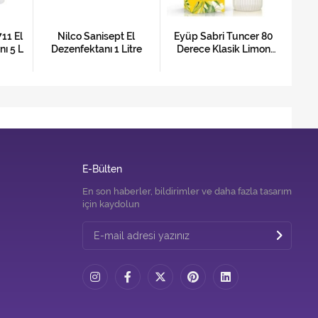
11 El
Nilco Sanisept El
Eyüp Sabri Tuncer 80
Do
nı 5 L
Dezenfektanı 1 Litre
Derece Klasik Limon
Eld
Kolonyası Pet Şişe 400
ML
E-Bülten
En son haberler, bildirimler ve daha fazla tasarım
için kaydolun