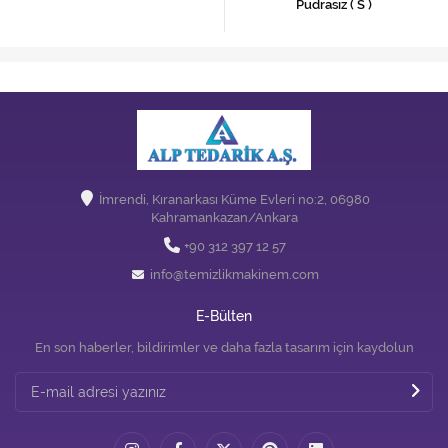
Pudrasız ( S )
İmrendi, Kıranarkası Küme Evleri no:2, 06980
Kahramankazan/Ankara
+90 312 397 12 57
info@temizlikmakinem.com
E-Bülten
En son haberler, bildirimler ve daha fazla tasarım için kaydolun