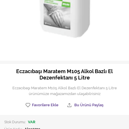
Hijyen Malzemeleri
Kıvırcık paspas
Mekanik Dış Alan Süpürücüler
Otel Ekipmanları
Sıfır Atık Çöp Kutuları
Sıfır Atık Çöp Torbaları
Eczacıbaşı Maratem M105 Alkol Bazlı El
Dezenfektanı 5 Litre
Tek-Çift Kovalı Temizlik Arabası
Eczacıbaşı Maratem M105 Alkol Bazlı El Dezenfektanı 5 Litre
Toptan Temizlik Malzemeleri
ürünümüze mağazamızdan ulaşabilrisiniz
Yedek Parçalar
Favorilere Ekle
Bu Ürünü Paylaş
Zemin Yıkama Pedleri
Stok Durumu:
VAR