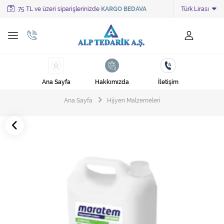
75 TL ve üzeri siparişlerinizde
KARGO BEDAVA
Türk Lirası
Tüm Kategoriler
Ayakkabı Cila Makineleri
Cami Süpürgeleri
Ana Sayfa
Hakkımızda
İletişim
Cila Makineleri
Ana Sayfa
Hijyen Malzemeleri
Çöp Kovası
Çöp Torbaları
Deterjanlar
Endüstriyel Zemin Yıkama Makineleri
Halı Kurutma Makineleri
Halı Yıkama Makinesi