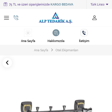
75 TL ve üzeri siparişlerinizde
KARGO BEDAVA
Türk Lirası
Tüm Kategoriler
Ayakkabı Cila Makineleri
Cami Süpürgeleri
Ana Sayfa
Hakkımızda
İletişim
Cila Makineleri
Ana Sayfa
Otel Ekipmanları
Çöp Kovası
Çöp Torbaları
Deterjanlar
Endüstriyel Zemin Yıkama Makineleri
Halı Kurutma Makineleri
Halı Yıkama Makinesi