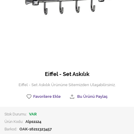
Hijyen Malzemeleri
Kıvırcık paspas
Mekanik Dış Alan Süpürücüler
Otel Ekipmanları
Sıfır Atık Çöp Kutuları
Sıfır Atık Çöp Torbaları
Eiffel - Set Askılık
Tek-Çift Kovalı Temizlik Arabası
Eiffel - Set Askılık Ürününe Sitemizden Ulaşabilirsiniz.
Toptan Temizlik Malzemeleri
Favorilere Ekle
Bu Ürünü Paylaş
Yedek Parçalar
Stok Durumu:
VAR
Zemin Yıkama Pedleri
Ürün Kodu:
Alp11124
Barkod:
OAK-16211323457