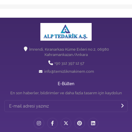
İmrendi, Kıranarkası Küme Evleri no:2, 06980
Kahramankazan/Ankara
+90 312 397 12 57
info@temizlikmakinem.com
E-Bülten
En son haberler, bildirimler ve daha fazla tasarım için kaydolun