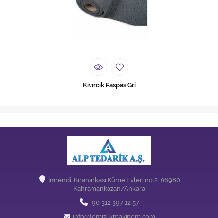
Kıvırcık Paspas Gri
İmrendi, Kıranarkası Küme Evleri no:2, 06980
Kahramankazan/Ankara
+90 312 397 12 57
info@temizlikmakinem.com