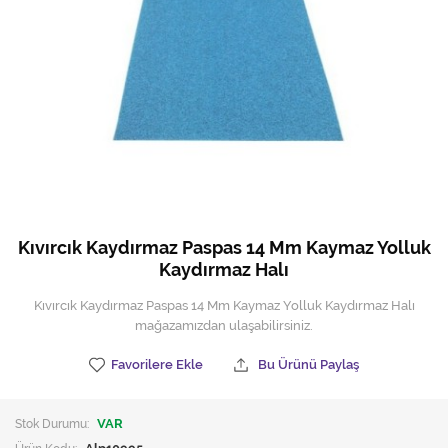
Hijyen Malzemeleri
Kıvırcık paspas
Mekanik Dış Alan Süpürücüler
Otel Ekipmanları
Sıfır Atık Çöp Kutuları
Sıfır Atık Çöp Torbaları
Kıvırcık Kaydırmaz Paspas 14 Mm Kaymaz Yolluk
Kaydırmaz Halı
Tek-Çift Kovalı Temizlik Arabası
Kıvırcık Kaydırmaz Paspas 14 Mm Kaymaz Yolluk Kaydırmaz Halı
Toptan Temizlik Malzemeleri
mağazamızdan ulaşabilirsiniz.
Yedek Parçalar
Favorilere Ekle
Bu Ürünü Paylaş
Zemin Yıkama Pedleri
Stok Durumu:
VAR