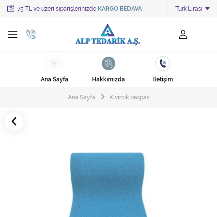
75 TL ve üzeri siparişlerinizde
KARGO BEDAVA
Türk Lirası
Tüm Kategoriler
Ayakkabı Cila Makineleri
Cami Süpürgeleri
Ana Sayfa
Hakkımızda
İletişim
Cila Makineleri
Ana Sayfa
Kıvırcık paspas
Çöp Kovası
Çöp Torbaları
Deterjanlar
Endüstriyel Zemin Yıkama Makineleri
Halı Kurutma Makineleri
Halı Yıkama Makinesi