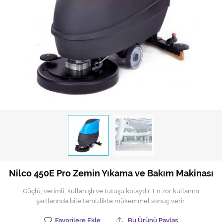
Hijyen Malzemeleri
Kıvırcık paspas
Mekanik Dış Alan Süpürücüler
Otel Ekipmanları
Sıfır Atık Çöp Kutuları
Sıfır Atık Çöp Torbaları
Tek-Çift Kovalı Temizlik Arabası
Toptan Temizlik Malzemeleri
Nilco 450E Pro Zemin Yıkama ve Bakım Makinası
Yedek Parçalar
Güçlü, verimli, kullanışlı ve tutuşu kolaydır. En zor kullanım
Zemin Yıkama Pedleri
şartlarında bile temizlikte mükemmel sonuç verir.
Favorilere Ekle
Bu Ürünü Paylaş