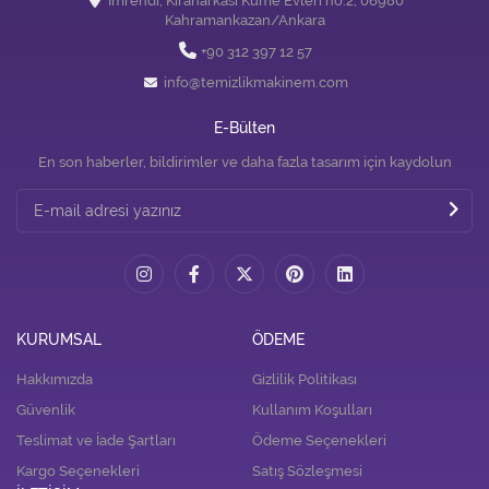
İmrendi, Kıranarkası Küme Evleri no:2, 06980
Kahramankazan/Ankara
+90 312 397 12 57
info@temizlikmakinem.com
E-Bülten
En son haberler, bildirimler ve daha fazla tasarım için kaydolun
KURUMSAL
ÖDEME
Hakkımızda
Gizlilik Politikası
Güvenlik
Kullanım Koşulları
Teslimat ve İade Şartları
Ödeme Seçenekleri
Kargo Seçenekleri
Satış Sözleşmesi