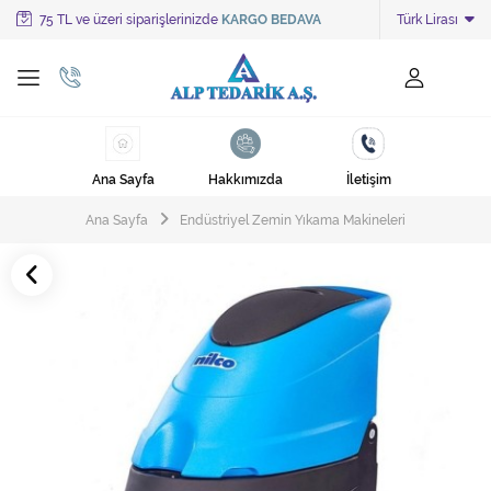
75 TL ve üzeri siparişlerinizde
KARGO BEDAVA
Türk Lirası
Tüm Kategoriler
Ayakkabı Cila Makineleri
Cami Süpürgeleri
Ana Sayfa
Hakkımızda
İletişim
Cila Makineleri
Ana Sayfa
Endüstriyel Zemin Yıkama Makineleri
Çöp Kovası
Çöp Torbaları
Deterjanlar
Endüstriyel Zemin Yıkama Makineleri
Halı Kurutma Makineleri
Halı Yıkama Makinesi