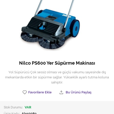
Hijyen Malzemeleri
Kıvırcık paspas
Mekanik Dış Alan Süpürücüler
Otel Ekipmanları
Sıfır Atık Çöp Kutuları
Sıfır Atık Çöp Torbaları
Nilco PS600 Yer Süpürme Makinası
Tek-Çift Kovalı Temizlik Arabası
Yol Süpürücü Çok sessiz olması ve güçlü vakumu sayesinde dış
mekanlarda etkin bir süpürme sağlar. Yükseklik ayarlı tutma koluna
Toptan Temizlik Malzemeleri
sahiptir.
Yedek Parçalar
Favorilere Ekle
Bu Ürünü Paylaş
Zemin Yıkama Pedleri
Stok Durumu:
VAR
Ürün Kodu:
Alp10089