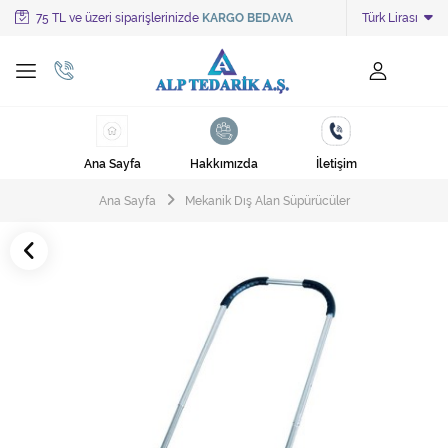
75 TL ve üzeri siparişlerinizde
KARGO BEDAVA
Türk Lirası
Tüm Kategoriler
Ayakkabı Cila Makineleri
Cami Süpürgeleri
Ana Sayfa
Hakkımızda
İletişim
Cila Makineleri
Ana Sayfa
Mekanik Dış Alan Süpürücüler
Çöp Kovası
Çöp Torbaları
Deterjanlar
Endüstriyel Zemin Yıkama Makineleri
Halı Kurutma Makineleri
Halı Yıkama Makinesi