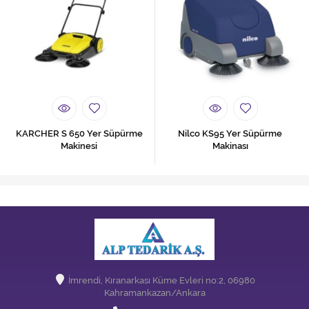
KARCHER S 650 Yer Süpürme
Nilco KS95 Yer Süpürme
Makinesi
Makinası
İmrendi, Kıranarkası Küme Evleri no:2, 06980
Kahramankazan/Ankara