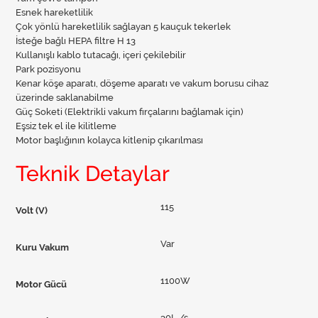
Esnek hareketlilik
Çok yönlü hareketlilik sağlayan 5 kauçuk tekerlek
İsteğe bağlı HEPA filtre H 13
Kullanışlı kablo tutacağı, içeri çekilebilir
Park pozisyonu
Kenar köşe aparatı, döşeme aparatı ve vakum borusu cihaz
üzerinde saklanabilme
Güç Soketi (Elektrikli vakum fırçalarını bağlamak için)
Eşsiz tek el ile kilitleme
Motor başlığının kolayca kitlenip çıkarılması
Teknik Detaylar
115
Volt (V)
Var
Kuru Vakum
1100W
Motor Gücü
30L /s