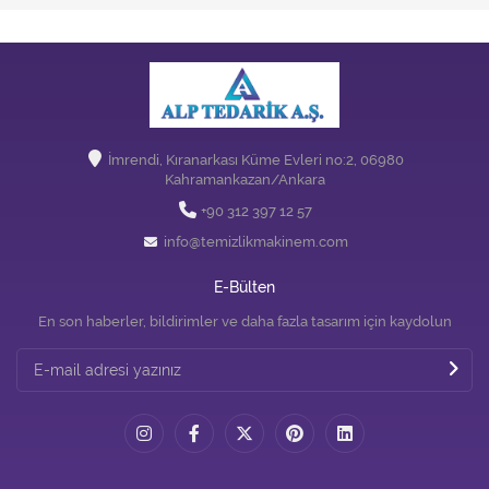
İmrendi, Kıranarkası Küme Evleri no:2, 06980
Kahramankazan/Ankara
+90 312 397 12 57
info@temizlikmakinem.com
E-Bülten
En son haberler, bildirimler ve daha fazla tasarım için kaydolun