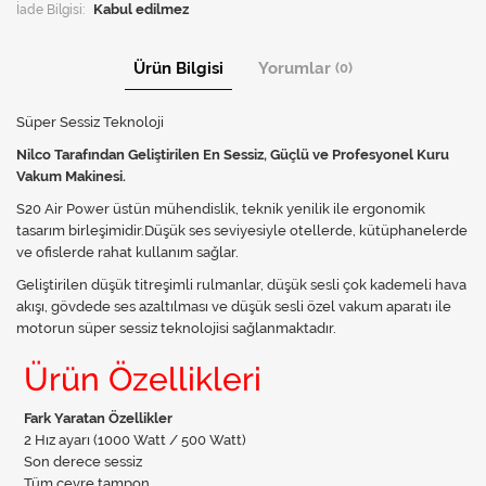
İade Bilgisi:
Ürün Bilgisi
Yorumlar
(0)
Süper Sessiz Teknoloji
Nilco Tarafından Geliştirilen En Sessiz, Güçlü ve Profesyonel Kuru
Vakum Makinesi.
S20 Air Power üstün mühendislik, teknik yenilik ile ergonomik
tasarım birleşimidir.Düşük ses seviyesiyle otellerde, kütüphanelerde
ve ofislerde rahat kullanım sağlar.
Geliştirilen düşük titreşimli rulmanlar, düşük sesli çok kademeli hava
akışı, gövdede ses azaltılması ve düşük sesli özel vakum aparatı ile
motorun süper sessiz teknolojisi sağlanmaktadır.
Ürün Özellikleri
Fark Yaratan Özellikler
2 Hız ayarı (1000 Watt / 500 Watt)
Son derece sessiz
Tüm çevre tampon