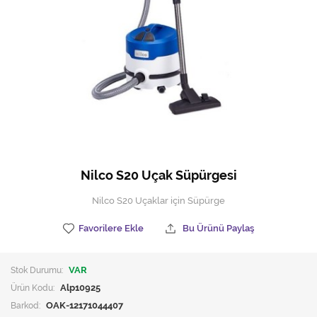
Hijyen Malzemeleri
Kıvırcık paspas
Mekanik Dış Alan Süpürücüler
Otel Ekipmanları
Sıfır Atık Çöp Kutuları
Sıfır Atık Çöp Torbaları
Nilco S20 Uçak Süpürgesi
Tek-Çift Kovalı Temizlik Arabası
Nilco S20 Uçaklar için Süpürge
Toptan Temizlik Malzemeleri
Favorilere Ekle
Bu Ürünü Paylaş
Yedek Parçalar
Stok Durumu:
VAR
Zemin Yıkama Pedleri
Ürün Kodu:
Alp10925
Barkod:
OAK-12171044407