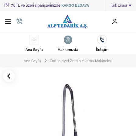
75 TL ve üzeri siparişlerinizde
KARGO BEDAVA
Türk Lirası
Tüm Kategoriler
Ayakkabı Cila Makineleri
Cami Süpürgeleri
Ana Sayfa
Hakkımızda
İletişim
Cila Makineleri
Ana Sayfa
Endüstriyel Zemin Yıkama Makineleri
Çöp Kovası
Çöp Torbaları
Deterjanlar
Endüstriyel Zemin Yıkama Makineleri
Halı Kurutma Makineleri
Halı Yıkama Makinesi