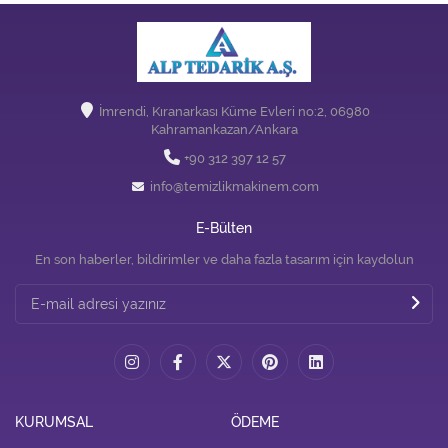
İmrendi, Kıranarkası Küme Evleri no:2, 06980
Kahramankazan/Ankara
+90 312 397 12 57
info@temizlikmakinem.com
E-Bülten
En son haberler, bildirimler ve daha fazla tasarım için kaydolun
KURUMSAL
ÖDEME