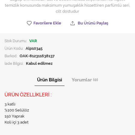
temizlik konusunda maksimum yumuşaklık hissettiren parfümlü seri,
cilt dostudur
Favorilere Ekle
Bu Ürünü Paylaş
Stok Durumu:
VAR
Ürün Kodu:
Alp10345
Barkod:
OAK-812311638137
İade Bilgisi:
Ürün Bilgisi
Yorumlar
(0)
ÜRÜN ÖZELLİKLERİ :
3 katlı
%100 Selülöz
150 Yaprak
Koli içi 3 adet