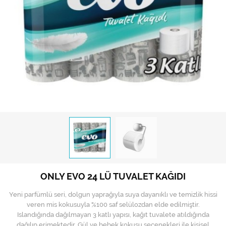
Hijyen Malzemeleri
Kıvırcık paspas
Mekanik Dış Alan Süpürücüler
Otel Ekipmanları
Sıfır Atık Çöp Kutuları
Sıfır Atık Çöp Torbaları
Tek-Çift Kovalı Temizlik Arabası
Toptan Temizlik Malzemeleri
ONLY EVO 24 LÜ TUVALET KAĞIDI
Yedek Parçalar
Yeni parfümlü seri, dolgun yaprağıyla suya dayanıklı ve temizlik hissi
Zemin Yıkama Pedleri
veren mis kokusuyla %100 saf selülozdan elde edilmiştir.
Islandığında dağılmayan 3 katlı yapısı, kağıt tuvalete atıldığında
dağılıp erimektedir. Gül ve bebek kokusu seçenekleri ile kişisel