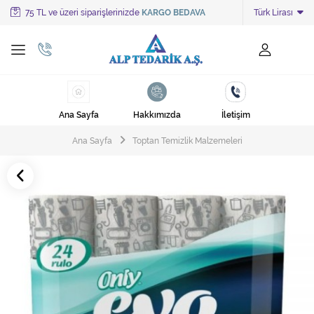
75 TL ve üzeri siparişlerinizde
KARGO BEDAVA
Türk Lirası
Tüm Kategoriler
Ayakkabı Cila Makineleri
Cami Süpürgeleri
Ana Sayfa
Hakkımızda
İletişim
Cila Makineleri
Ana Sayfa
Toptan Temizlik Malzemeleri
Çöp Kovası
Çöp Torbaları
Deterjanlar
Endüstriyel Zemin Yıkama Makineleri
Halı Kurutma Makineleri
Halı Yıkama Makinesi