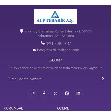
İmrendi, Kıranarkası Küme Evleri no:2, 06980
Kahramankazan/Ankara
+90 312 397 12 57
info@temizlikmakinem.com
E-Bülten
En son haberler, bildirimler ve daha fazla tasarım için kaydolun
KURUMSAL
ÖDEME