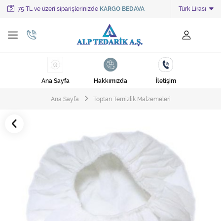
75 TL ve üzeri siparişlerinizde
KARGO BEDAVA
Türk Lirası
Tüm Kategoriler
Ayakkabı Cila Makineleri
Cami Süpürgeleri
Ana Sayfa
Hakkımızda
İletişim
Cila Makineleri
Ana Sayfa
Toptan Temizlik Malzemeleri
Çöp Kovası
Çöp Torbaları
Deterjanlar
Endüstriyel Zemin Yıkama Makineleri
Halı Kurutma Makineleri
Halı Yıkama Makinesi