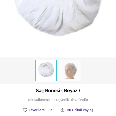
Hijyen Malzemeleri
Kıvırcık paspas
Mekanik Dış Alan Süpürücüler
Otel Ekipmanları
Sıfır Atık Çöp Kutuları
Sıfır Atık Çöp Torbaları
Tek-Çift Kovalı Temizlik Arabası
Toptan Temizlik Malzemeleri
Saç Bonesi ( Beyaz )
Yedek Parçalar
Tek Kullanımlıktır. Hijyenik Bir Üründür.
Zemin Yıkama Pedleri
Favorilere Ekle
Bu Ürünü Paylaş