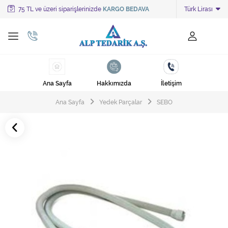
75 TL ve üzeri siparişlerinizde
KARGO BEDAVA
Türk Lirası
Tüm Kategoriler
Ayakkabı Cila Makineleri
Cami Süpürgeleri
Ana Sayfa
Hakkımızda
İletişim
Cila Makineleri
Ana Sayfa
Yedek Parçalar
SEBO
Çöp Kovası
Çöp Torbaları
Deterjanlar
Endüstriyel Zemin Yıkama Makineleri
Halı Kurutma Makineleri
Halı Yıkama Makinesi