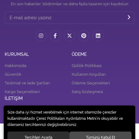
En son haberler, bildirimler ve daha fazla tasarım için kaydolun
KURUMSAL
ÖDEME
Hakkımızda
Gizlilik Politikası
Güvenlik
Kullanım Koşulları
Teslimat ve İade Şartları
Ödeme Seçenekleri
Kargo Seçenekleri
Satış Sözleşmesi
İLETİŞİM
İletişim
Size daha iyi hizmet verebilmek için internet sitemizde çerezler
kullanılmaktadır. Çerez Politikaları Aydınlatma Metni’ni okuyabilir ve
dilerseniz tercihlerinizi değiştirebilirsiniz.
© 2020
Alp Tedarik Dağıtım İç ve Dış Ticaret A.Ş.
. Tüm hakları saklıdır.
Tercihleri Ayarla
Tümünü Kabul Et