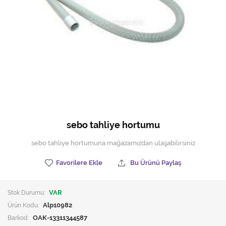
Hijyen Malzemeleri
Kıvırcık paspas
Mekanik Dış Alan Süpürücüler
Otel Ekipmanları
Sıfır Atık Çöp Kutuları
Sıfır Atık Çöp Torbaları
sebo tahliye hortumu
Tek-Çift Kovalı Temizlik Arabası
sebo tahliye hortumuna mağazamızdan ulaşabilirsiniz
Toptan Temizlik Malzemeleri
Favorilere Ekle
Bu Ürünü Paylaş
Yedek Parçalar
Stok Durumu:
VAR
Zemin Yıkama Pedleri
Ürün Kodu:
Alp10982
Barkod:
OAK-13311344587