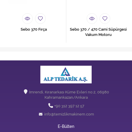
Sebo 370 Fırça
Sebo 370 / 470 Cami Süpürgesi
Vakum Motoru
İmrendi, Kıranarkası Küme Evleri no:2, 06980
Kahramankazan/Ankara
+90 312 397 12 57
info@temizlikmakinem.com
E-Bülten