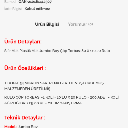
Barkod:
OAK-210181412307
İade Bilgisi:
Ürün Bilgisi
Yorumlar
(0)
Ürün Detayları:
Sıfır Atık Plastik Atık Jumbo Boy Çöp Torbası 80 X 110 20 Rulo
Ürün Özellikleri :
TEK KAT 34 MİKRON SARI RENK GERİ DÖNÜŞTÜRÜLMÜŞ
MALZEMEDEN ÜRETİLMİŞ
RULO ÇÖP TORBASI -1 KOLİ = 10’LU X 20 RULO = 200 ADET - KOLİ
AĞIRLIĞI BRÜT:9,80 KG - YILDIZ YAPIŞTIRMA
Teknik Detaylar :
Model :
Jumbo Boy