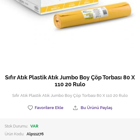
Hijyen Malzemeleri
Kıvırcık paspas
Mekanik Dış Alan Süpürücüler
Otel Ekipmanları
Sıfır Atık Çöp Kutuları
Sıfır Atık Çöp Torbaları
Sıfır Atık Plastik Atık Jumbo Boy Çöp Torbası 80 X
110 20 Rulo
Tek-Çift Kovalı Temizlik Arabası
Sıfır Atık Plastik Atık Jumbo Boy Çöp Torbası 80 X 110 20 Rulo
Toptan Temizlik Malzemeleri
Favorilere Ekle
Bu Ürünü Paylaş
Yedek Parçalar
Stok Durumu:
VAR
Zemin Yıkama Pedleri
Ürün Kodu:
Alp11276