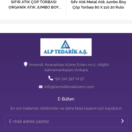
SIFIR ATIK ÇÖP TORBASI
Sıfır Atık Metal Atık Jumbo Boy
ORGANİK ATIK JUMBO BOY
Çöp Torbası 80 X 110 20 Rulo
ÇÖP POŞETİ 80 X 110 20 RULO
İmrendi, Kıranarkası Küme Evleri no:2, 06980
Kahramankazan/Ankara
+90 312 397 12 57
info@temizlikmakinem.com
E-Bülten
En son haberler, bildirimler ve daha fazla tasarım için kaydolun