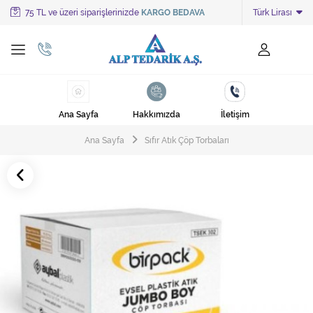
75 TL ve üzeri siparişlerinizde
KARGO BEDAVA
Türk Lirası
Tüm Kategoriler
Ayakkabı Cila Makineleri
Cami Süpürgeleri
Ana Sayfa
Hakkımızda
İletişim
Cila Makineleri
Ana Sayfa
Sıfır Atık Çöp Torbaları
Çöp Kovası
Çöp Torbaları
Deterjanlar
Endüstriyel Zemin Yıkama Makineleri
Halı Kurutma Makineleri
Halı Yıkama Makinesi