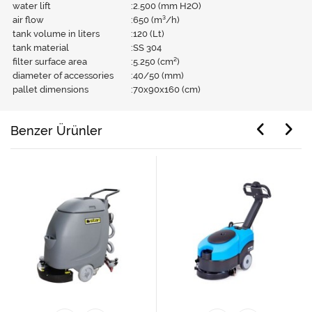
water lift
:
2.500 (mm H2O)
air flow
:
650 (m³/h)
tank volume in liters
:
120 (Lt)
tank material
:
SS 304
filter surface area
:
5.250 (cm²)
diameter of accessories
:
40/50 (mm)
pallet dimensions
:
70x90x160 (cm)
Benzer Ürünler