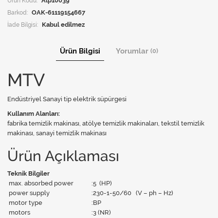
Ürün Kodu:
Alp10039
Barkod:
OAK-61119154667
İade Bilgisi:
Ürün Bilgisi
Yorumlar
(0)
MTV
Endüstriyel Sanayi tip elektrik süpürgesi
Kullanım Alanları:
fabrika temizlik makinası, atölye temizlik makinaları, tekstil temizlik
makinası, sanayi temizlik makinası
Ürün Açıklaması
Teknik Bilgiler
max. absorbed power
:
5 (HP)
power supply
:
230-1-50/60 (V – ph – Hz)
motor type
:
BP
motors
:
3 (NR)