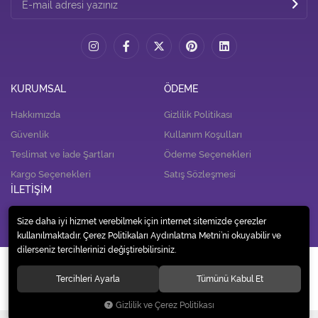
KURUMSAL
ÖDEME
Hakkımızda
Gizlilik Politikası
Güvenlik
Kullanım Koşulları
Teslimat ve İade Şartları
Ödeme Seçenekleri
Kargo Seçenekleri
Satış Sözleşmesi
İLETİŞİM
İletişim
Size daha iyi hizmet verebilmek için internet sitemizde çerezler
kullanılmaktadır. Çerez Politikaları Aydınlatma Metni’ni okuyabilir ve
dilerseniz tercihlerinizi değiştirebilirsiniz.
© 2020
Alp Tedarik Dağıtım İç ve Dış Ticaret A.Ş.
. Tüm hakları saklıdır.
Tercihleri Ayarla
Tümünü Kabul Et
Gizlilik ve Çerez Politikası
®