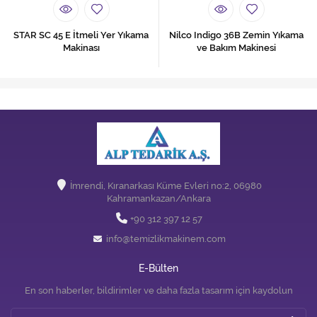
STAR SC 45 E İtmeli Yer Yıkama
Nilco Indigo 36B Zemin Yıkama
Makinası
ve Bakım Makinesi
İmrendi, Kıranarkası Küme Evleri no:2, 06980
Kahramankazan/Ankara
+90 312 397 12 57
info@temizlikmakinem.com
E-Bülten
En son haberler, bildirimler ve daha fazla tasarım için kaydolun