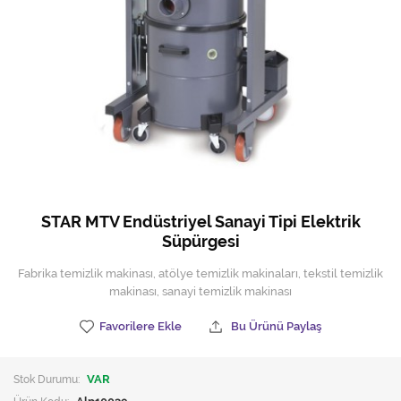
Hijyen Malzemeleri
Kıvırcık paspas
Mekanik Dış Alan Süpürücüler
Otel Ekipmanları
Sıfır Atık Çöp Kutuları
Sıfır Atık Çöp Torbaları
STAR MTV Endüstriyel Sanayi Tipi Elektrik
Süpürgesi
Tek-Çift Kovalı Temizlik Arabası
Fabrika temizlik makinası, atölye temizlik makinaları, tekstil temizlik
Toptan Temizlik Malzemeleri
makinası, sanayi temizlik makinası
Yedek Parçalar
Favorilere Ekle
Bu Ürünü Paylaş
Zemin Yıkama Pedleri
Stok Durumu:
VAR