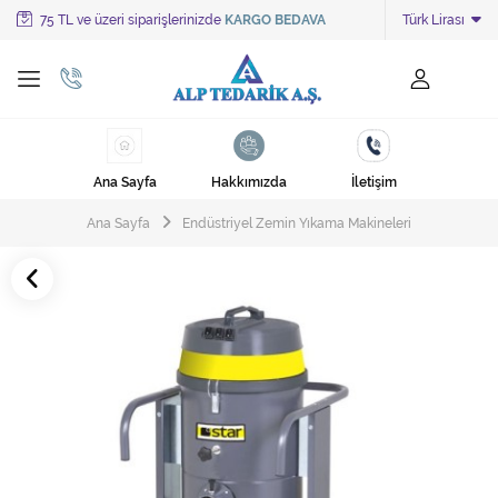
75 TL ve üzeri siparişlerinizde
KARGO BEDAVA
Türk Lirası
Tüm Kategoriler
Ayakkabı Cila Makineleri
Cami Süpürgeleri
Ana Sayfa
Hakkımızda
İletişim
Cila Makineleri
Ana Sayfa
Endüstriyel Zemin Yıkama Makineleri
Çöp Kovası
Çöp Torbaları
Deterjanlar
Endüstriyel Zemin Yıkama Makineleri
Halı Kurutma Makineleri
Halı Yıkama Makinesi