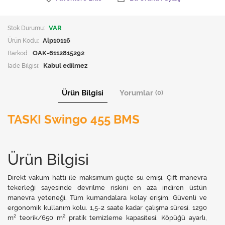
Stok Durumu:
VAR
Ürün Kodu:
Alp10116
Barkod:
OAK-6112815292
İade Bilgisi:
Ürün Bilgisi
Yorumlar
(0)
TASKI Swingo 455 BMS
Ürün Bilgisi
Direkt vakum hattı ile maksimum güçte su emişi. Çift manevra
tekerleği sayesinde devrilme riskini en aza indiren üstün
manevra yeteneği. Tüm kumandalara kolay erişim. Güvenli ve
ergonomik kullanım kolu. 1,5-2 saate kadar çalışma süresi. 1290
m² teorik/650 m² pratik temizleme kapasitesi. Köpüğü ayarlı,