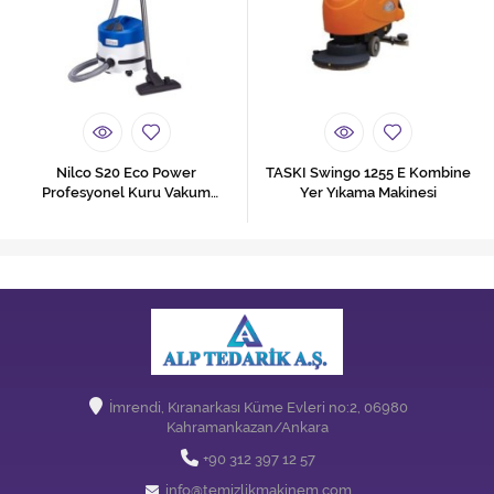
Nilco S20 Eco Power
TASKI Swingo 1255 E Kombine
Profesyonel Kuru Vakum
Yer Yıkama Makinesi
Makinesi.
İmrendi, Kıranarkası Küme Evleri no:2, 06980
Kahramankazan/Ankara
+90 312 397 12 57
info@temizlikmakinem.com