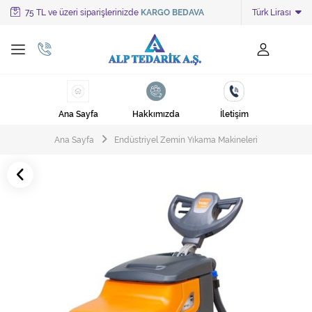
75 TL ve üzeri siparişlerinizde
KARGO BEDAVA
Türk Lirası
Tüm Kategoriler
Ayakkabı Cila Makineleri
Cami Süpürgeleri
Ana Sayfa
Hakkımızda
İletişim
Cila Makineleri
Ana Sayfa
Endüstriyel Zemin Yıkama Makineleri
Çöp Kovası
Çöp Torbaları
Deterjanlar
Endüstriyel Zemin Yıkama Makineleri
Halı Kurutma Makineleri
Halı Yıkama Makinesi