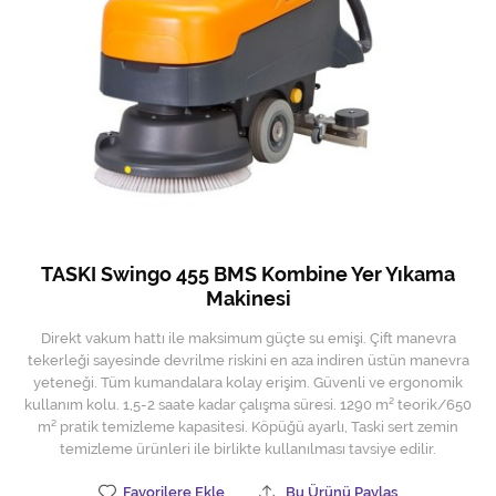
Hijyen Malzemeleri
Kıvırcık paspas
Mekanik Dış Alan Süpürücüler
Otel Ekipmanları
Sıfır Atık Çöp Kutuları
Sıfır Atık Çöp Torbaları
TASKI Swingo 455 BMS Kombine Yer Yıkama
Makinesi
Tek-Çift Kovalı Temizlik Arabası
Direkt vakum hattı ile maksimum güçte su emişi. Çift manevra
Toptan Temizlik Malzemeleri
tekerleği sayesinde devrilme riskini en aza indiren üstün manevra
yeteneği. Tüm kumandalara kolay erişim. Güvenli ve ergonomik
Yedek Parçalar
kullanım kolu. 1,5-2 saate kadar çalışma süresi. 1290 m² teorik/650
m² pratik temizleme kapasitesi. Köpüğü ayarlı, Taski sert zemin
Zemin Yıkama Pedleri
temizleme ürünleri ile birlikte kullanılması tavsiye edilir.
Favorilere Ekle
Bu Ürünü Paylaş