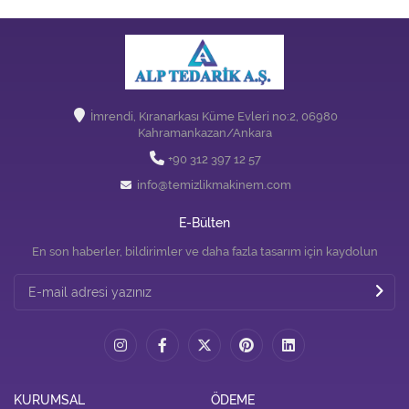
İmrendi, Kıranarkası Küme Evleri no:2, 06980
Kahramankazan/Ankara
+90 312 397 12 57
info@temizlikmakinem.com
E-Bülten
En son haberler, bildirimler ve daha fazla tasarım için kaydolun
KURUMSAL
ÖDEME