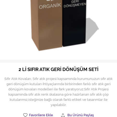
Hijyen Malzemeleri
Kıvırcık paspas
Mekanik Dış Alan Süpürücüler
Otel Ekipmanları
Sıfır Atık Çöp Kutuları
Sıfır Atık Çöp Torbaları
2 Lİ SIFIR ATIK GERİ DÖNÜŞÜM SETİ
Tek-Çift Kovalı Temizlik Arabası
Sıfır Atık Kovaları, Sıfır atık projesi kapsamında kurumunuzun sıfır atık
Toptan Temizlik Malzemeleri
geri dönüşüm kutuları ihtiyaçlarında birbirinden farklı sıfır atık geri
dönüşüm kovaları modelleri ile fark yaratıyoruz.Sıfır Atık Projesi
kapsamında sıfır atık renk skalasına göre hazırlanan sıfır atık çöp
Yedek Parçalar
kutularımız,isteğinize bağlı olarak farklı etiket ve tasarımlar ile
yapılabilir.
Zemin Yıkama Pedleri
Favorilere Ekle
Bu Ürünü Paylaş