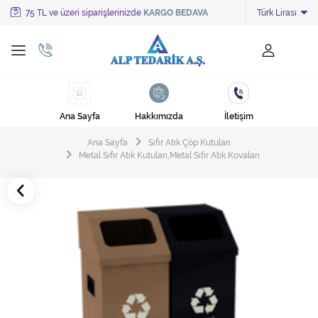
75 TL ve üzeri siparişlerinizde
KARGO BEDAVA
Türk Lirası
Tüm Kategoriler
Ayakkabı Cila Makineleri
Cami Süpürgeleri
Ana Sayfa
Hakkımızda
İletişim
Cila Makineleri
Ana Sayfa
Sıfır Atık Çöp Kutuları
Çöp Kovası
Metal Sıfır Atık Kutuları,Metal Sıfır Atık Kovaları
Çöp Torbaları
Deterjanlar
Endüstriyel Zemin Yıkama Makineleri
Halı Kurutma Makineleri
Halı Yıkama Makinesi