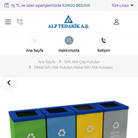
75 TL ve üzeri siparişlerinizde
KARGO BEDAVA
Türk Lirası
Tüm Kategoriler
Ayakkabı Cila Makineleri
Cami Süpürgeleri
Ana Sayfa
Hakkımızda
İletişim
Cila Makineleri
Ana Sayfa
Sıfır Atık Çöp Kutuları
Çöp Kovası
Metal Sıfır Atık Kutuları,Metal Sıfır Atık Kovaları
Çöp Torbaları
Deterjanlar
Endüstriyel Zemin Yıkama Makineleri
Halı Kurutma Makineleri
Halı Yıkama Makinesi