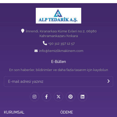
İmrendi, Kıranarkası Küme Evleri no:2, 06980
Kahramankazan/Ankara
+90 312 397 12 57
info@temizlikmakinem.com
E-Bülten
En son haberler, bildirimler ve daha fazla tasarım için kaydolun
KURUMSAL
ÖDEME