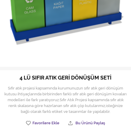
Hijyen Malzemeleri
Kıvırcık paspas
Mekanik Dış Alan Süpürücüler
Otel Ekipmanları
Sıfır Atık Çöp Kutuları
Sıfır Atık Çöp Torbaları
4 LÜ SIFIR ATIK GERİ DÖNÜŞÜM SETİ
Tek-Çift Kovalı Temizlik Arabası
Sıfır atık projesi kapsamında kurumunuzun sıfır atık geri dönüşüm
Toptan Temizlik Malzemeleri
kutusu ihtiyaçlarında birbirinden farklı sıfır atık geri dönüşüm kovaları
modelleri ile fark yaratıyoruz.Sıfır Atık Projesi kapsamında sıfır atık
renk skalasına göre hazırlanan sıfır atık çöp kutularımız,isteğinize
Yedek Parçalar
bağlı olarak farklı etiket ve tasarımlar ile yapılabilir.
Zemin Yıkama Pedleri
Favorilere Ekle
Bu Ürünü Paylaş