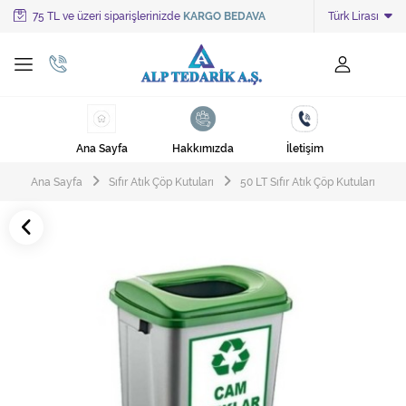
75 TL ve üzeri siparişlerinizde
KARGO BEDAVA
Türk Lirası
Tüm Kategoriler
Ayakkabı Cila Makineleri
Cami Süpürgeleri
Ana Sayfa
Hakkımızda
İletişim
Cila Makineleri
Ana Sayfa
Sıfır Atık Çöp Kutuları
50 LT Sıfır Atık Çöp Kutuları
Çöp Kovası
Çöp Torbaları
Deterjanlar
Endüstriyel Zemin Yıkama Makineleri
Halı Kurutma Makineleri
Halı Yıkama Makinesi