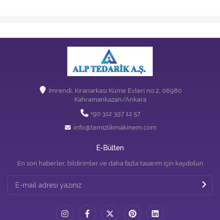
İmrendi, Kıranarkası Küme Evleri no:2, 06980
Kahramankazan/Ankara
+90 312 397 12 57
info@temizlikmakinem.com
E-Bülten
En son haberler, bildirimler ve daha fazla tasarım için kaydolun