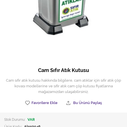
Hijyen Malzemeleri
Kıvırcık paspas
Mekanik Dış Alan Süpürücüler
Otel Ekipmanları
Sıfır Atık Çöp Kutuları
Sıfır Atık Çöp Torbaları
Cam Sıfır Atık Kutusu
Tek-Çift Kovalı Temizlik Arabası
Cam sıfır atık kutusu hakkında bilgilere, cam atıklar için sıfır atık çöp
kovası modellerine ve sıfır atık cam çöp kutusu fiyatlarına
Toptan Temizlik Malzemeleri
mağazamızdan ulaşabilirsiniz.
Yedek Parçalar
Favorilere Ekle
Bu Ürünü Paylaş
Zemin Yıkama Pedleri
Stok Durumu:
VAR
Ürün Kodu:
Alp10946