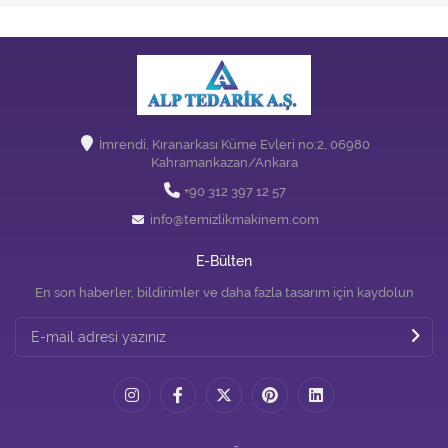
İmrendi, Kıranarkası Küme Evleri no:2, 06980
Kahramankazan/Ankara
+90 312 397 12 57
info@temizlikmakinem.com
E-Bülten
En son haberler, bildirimler ve daha fazla tasarım için kaydolun