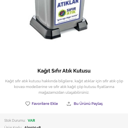
Hijyen Malzemeleri
Kıvırcık paspas
Mekanik Dış Alan Süpürücüler
Otel Ekipmanları
Sıfır Atık Çöp Kutuları
Sıfır Atık Çöp Torbaları
Kağıt Sıfır Atık Kutusu
Tek-Çift Kovalı Temizlik Arabası
Kağıt sıfır atık kutusu hakkında bilgilere, kağıt atıklar için sıfır atık çöp
kovası modellerine ve sıfır atık kağıt çöp kutusu fiyatlarına
Toptan Temizlik Malzemeleri
mağazamızdan ulaşabilirsiniz.
Yedek Parçalar
Favorilere Ekle
Bu Ürünü Paylaş
Zemin Yıkama Pedleri
Stok Durumu:
VAR
Ürün Kodu:
Alp10948