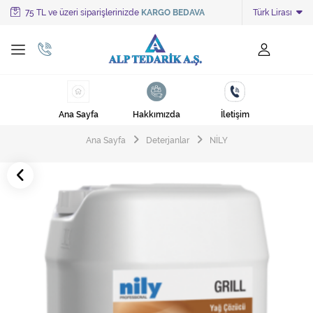
75 TL ve üzeri siparişlerinizde
KARGO BEDAVA
Türk Lirası
Tüm Kategoriler
Ayakkabı Cila Makineleri
Cami Süpürgeleri
Ana Sayfa
Hakkımızda
İletişim
Cila Makineleri
Ana Sayfa
Deterjanlar
NİLY
Çöp Kovası
Çöp Torbaları
Deterjanlar
Endüstriyel Zemin Yıkama Makineleri
Halı Kurutma Makineleri
Halı Yıkama Makinesi