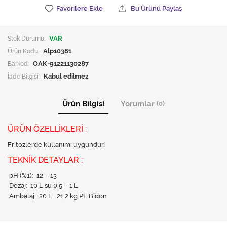
Favorilere Ekle
Bu Ürünü Paylaş
Stok Durumu:
VAR
Ürün Kodu:
Alp10381
Barkod:
OAK-91221130287
İade Bilgisi:
Ürün Bilgisi
Yorumlar
(0)
ÜRÜN ÖZELLİKLERİ :
Fritözlerde kullanımı uygundur.
TEKNİK DETAYLAR :
pH (%1): 12 – 13
Dozaj: 10 L su 0,5 – 1 L
Ambalaj: 20 L= 21,2 kg PE Bidon