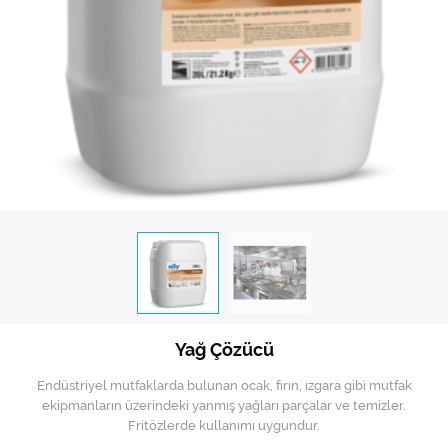
Hijyen Malzemeleri
Kıvırcık paspas
Mekanik Dış Alan Süpürücüler
Otel Ekipmanları
Sıfır Atık Çöp Kutuları
Sıfır Atık Çöp Torbaları
Tek-Çift Kovalı Temizlik Arabası
Toptan Temizlik Malzemeleri
Yağ Çözücü
Yedek Parçalar
Endüstriyel mutfaklarda bulunan ocak, fırın, ızgara gibi mutfak
Zemin Yıkama Pedleri
ekipmanların üzerindeki yanmış yağları parçalar ve temizler.
Fritözlerde kullanımı uygundur.