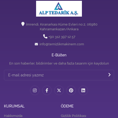
İmrendi, Kıranarkası Küme Evleri no:2, 06980
Kahramankazan/Ankara
+90 312 397 12 57
info@temizlikmakinem.com
E-Bülten
En son haberler, bildirimler ve daha fazla tasarım için kaydolun
KURUMSAL
ÖDEME
Hakkımızda
Gizlilik Politikası