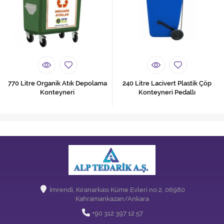
770 Litre Organik Atık Depolama
240 Litre Lacivert Plastik Çöp
Konteyneri
Konteyneri Pedallı
İmrendi, Kıranarkası Küme Evleri no:2, 06980
Kahramankazan/Ankara
+90 312 397 12 57