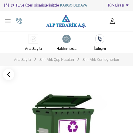
75 TL ve üzeri siparişlerinizde
KARGO BEDAVA
Türk Lirası
Tüm Kategoriler
Ayakkabı Cila Makineleri
Cami Süpürgeleri
Ana Sayfa
Hakkımızda
İletişim
Cila Makineleri
Ana Sayfa
Sıfır Atık Çöp Kutuları
Sıfır Atık Konteynerleri
Çöp Kovası
Çöp Torbaları
Deterjanlar
Endüstriyel Zemin Yıkama Makineleri
Halı Kurutma Makineleri
Halı Yıkama Makinesi