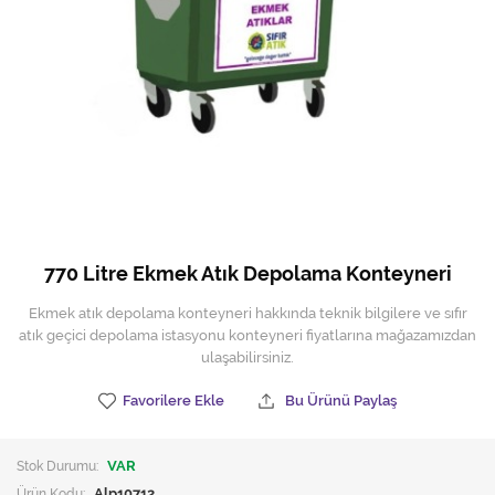
Hijyen Malzemeleri
Kıvırcık paspas
Mekanik Dış Alan Süpürücüler
Otel Ekipmanları
Sıfır Atık Çöp Kutuları
Sıfır Atık Çöp Torbaları
770 Litre Ekmek Atık Depolama Konteyneri
Tek-Çift Kovalı Temizlik Arabası
Ekmek atık depolama konteyneri hakkında teknik bilgilere ve sıfır
atık geçici depolama istasyonu konteyneri fiyatlarına mağazamızdan
Toptan Temizlik Malzemeleri
ulaşabilirsiniz.
Yedek Parçalar
Favorilere Ekle
Bu Ürünü Paylaş
Zemin Yıkama Pedleri
Stok Durumu:
VAR
Ürün Kodu:
Alp10712