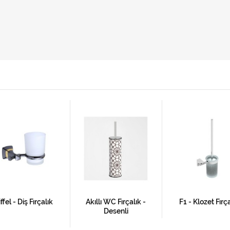
iffel - Diş Fırçalık
Akıllı WC Fırçalık -
F1 - Klozet Fırç
Desenli