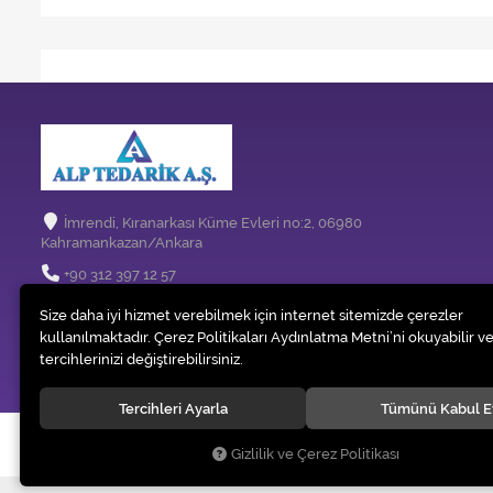
İmrendi, Kıranarkası Küme Evleri no:2, 06980
Kahramankazan/Ankara
+90 312 397 12 57
info@temizlikmakinem.com
Size daha iyi hizmet verebilmek için internet sitemizde çerezler
kullanılmaktadır. Çerez Politikaları Aydınlatma Metni’ni okuyabilir ve
tercihlerinizi değiştirebilirsiniz.
Tercihleri Ayarla
Tümünü Kabul E
© 2020
Alp Tedarik Dağıtım İç ve Dış Ticaret A.Ş.
. Tüm hakları saklıdır
Gizlilik ve Çerez Politikası