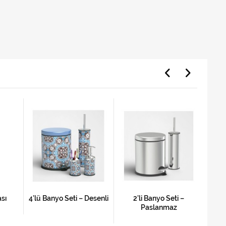
ası
4’lü Banyo Seti – Desenli
2’li Banyo Seti –
Eif
Paslanmaz