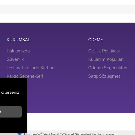
KURUMSAL
ÖDEME
Hakkımızda
Gizlilik Politikası
Güvenlik
Kullanım Koşulları
Teslimat ve İade Şartları
Ödeme Seçenekleri
Kargo Seçenekleri
Satış Sözleşmesi
İLETİŞİM
 dilerseniz
İletişim
t
.
®
Hipotenüs
Yeni Nesil E-Ticaret Sistemleri ile Hazırlanmıştır.