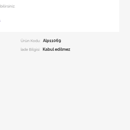
lirsiniz.
ş
Ürün Kodu:
Alp11069
İade Bilgisi: