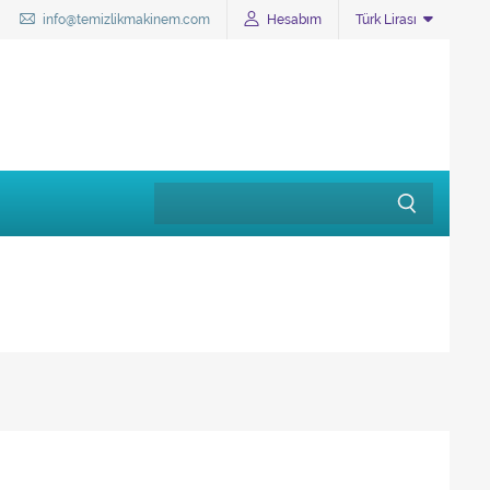
info@temizlikmakinem.com
Hesabım
Türk Lirası