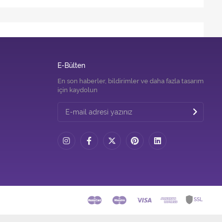
E-Bülten
En son haberler, bildirimler ve daha fazla tasarım
için kaydolun