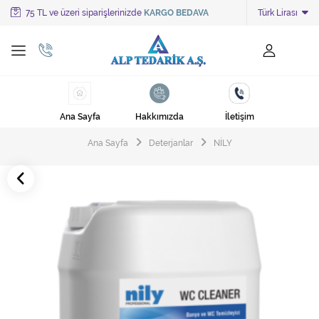
75 TL ve üzeri siparişlerinizde
KARGO BEDAVA
Türk Lirası
Tüm Kategoriler
Ayakkabı Cila Makineleri
Cami Süpürgeleri
Ana Sayfa
Hakkımızda
İletişim
Cila Makineleri
Ana Sayfa
Deterjanlar
NİLY
Çöp Kovası
Çöp Torbaları
Deterjanlar
Endüstriyel Zemin Yıkama Makineleri
Halı Kurutma Makineleri
Halı Yıkama Makinesi