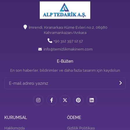
İmrendi, Kıranarkası Küme Evleri no:2, 06980
Kahramankazan/Ankara
+90 312 397 12 57
info@temizlikmakinem.com
E-Bülten
En son haberler, bildirimler ve daha fazla tasarım için kaydolun
KURUMSAL
ÖDEME
Hakkımızda
Gizlilik Politikası