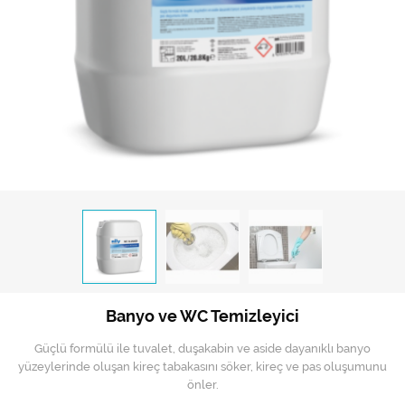
Hijyen Malzemeleri
Kıvırcık paspas
Mekanik Dış Alan Süpürücüler
Otel Ekipmanları
Sıfır Atık Çöp Kutuları
Sıfır Atık Çöp Torbaları
Tek-Çift Kovalı Temizlik Arabası
Toptan Temizlik Malzemeleri
Banyo ve WC Temizleyici
Yedek Parçalar
Güçlü formülü ile tuvalet, duşakabin ve aside dayanıklı banyo
Zemin Yıkama Pedleri
yüzeylerinde oluşan kireç tabakasını söker, kireç ve pas oluşumunu
önler.