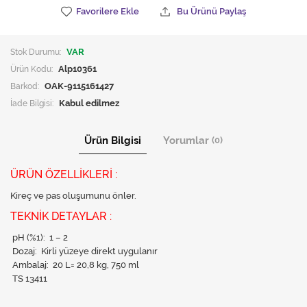
Favorilere Ekle
Bu Ürünü Paylaş
Stok Durumu:
VAR
Ürün Kodu:
Alp10361
Barkod:
OAK-9115161427
İade Bilgisi:
Ürün Bilgisi
Yorumlar
(0)
ÜRÜN ÖZELLİKLERİ :
Kireç ve pas oluşumunu önler.
TEKNİK DETAYLAR :
pH (%1): 1 – 2
Dozaj: Kirli yüzeye direkt uygulanır
Ambalaj: 20 L= 20,8 kg, 750 ml
TS 13411