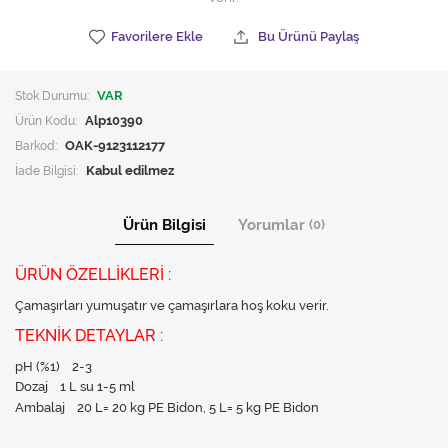
Favorilere Ekle
Bu Ürünü Paylaş
Stok Durumu:
VAR
Ürün Kodu:
Alp10390
Barkod:
OAK-9123112177
İade Bilgisi:
Ürün Bilgisi
Yorumlar
(0)
ÜRÜN ÖZELLİKLERİ :
Çamaşırları yumuşatır ve çamaşırlara hoş koku verir.
TEKNİK DETAYLAR :
pH (%1) 2-3
Dozaj 1 L su 1-5 ml
Ambalaj 20 L= 20 kg PE Bidon, 5 L= 5 kg PE Bidon