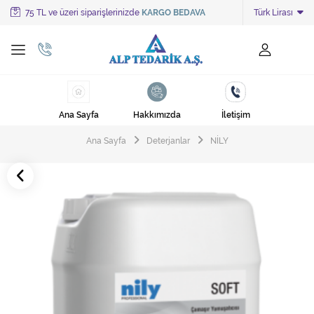
75 TL ve üzeri siparişlerinizde
KARGO BEDAVA
Türk Lirası
Tüm Kategoriler
Ayakkabı Cila Makineleri
Cami Süpürgeleri
Ana Sayfa
Hakkımızda
İletişim
Cila Makineleri
Ana Sayfa
Deterjanlar
NİLY
Çöp Kovası
Çöp Torbaları
Deterjanlar
Endüstriyel Zemin Yıkama Makineleri
Halı Kurutma Makineleri
Halı Yıkama Makinesi