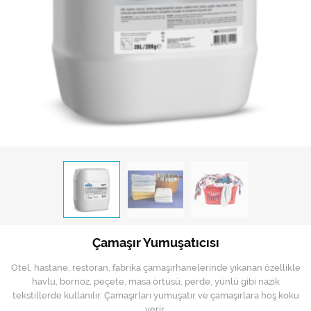
Hijyen Malzemeleri
Kıvırcık paspas
Mekanik Dış Alan Süpürücüler
Otel Ekipmanları
Sıfır Atık Çöp Kutuları
Sıfır Atık Çöp Torbaları
Tek-Çift Kovalı Temizlik Arabası
Toptan Temizlik Malzemeleri
Çamaşır Yumuşatıcısı
Yedek Parçalar
Otel, hastane, restoran, fabrika çamaşırhanelerinde yıkanan özellikle
Zemin Yıkama Pedleri
havlu, bornoz, peçete, masa örtüsü, perde, yünlü gibi nazik
tekstillerde kullanılır. Çamaşırları yumuşatır ve çamaşırlara hoş koku
verir.