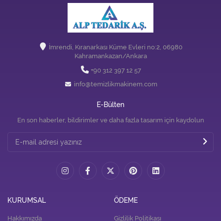
İmrendi, Kıranarkası Küme Evleri no:2, 06980
Kahramankazan/Ankara
+90 312 397 12 57
info@temizlikmakinem.com
E-Bülten
En son haberler, bildirimler ve daha fazla tasarım için kaydolun
KURUMSAL
ÖDEME
Hakkımızda
Gizlilik Politikası