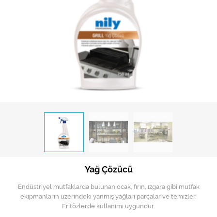
Hijyen Malzemeleri
Kıvırcık paspas
Mekanik Dış Alan Süpürücüler
Otel Ekipmanları
Sıfır Atık Çöp Kutuları
Sıfır Atık Çöp Torbaları
Tek-Çift Kovalı Temizlik Arabası
Toptan Temizlik Malzemeleri
Yağ Çözücü
Yedek Parçalar
Endüstriyel mutfaklarda bulunan ocak, fırın, ızgara gibi mutfak
Zemin Yıkama Pedleri
ekipmanların üzerindeki yanmış yağları parçalar ve temizler.
Fritözlerde kullanımı uygundur.