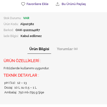
Favorilere Ekle
Bu Ürünü Paylaş
Stok Durumu:
VAR
Ürün Kodu:
Alp10382
Barkod:
OAK-9122114287
İade Bilgisi:
Ürün Bilgisi
Yorumlar
(0)
ÜRÜN ÖZELLİKLERİ :
Fritözlerde kullanımı uygundur.
TEKNİK DETAYLAR :
pH (%1): 12 – 13
Dozaj: 10 L su 0,5 – 1 L
Ambalaj: 750 ml=795 g Şişe