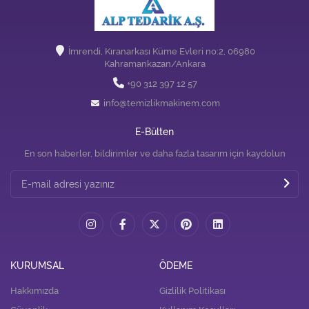
İmrendi, Kıranarkası Küme Evleri no:2, 06980
Kahramankazan/Ankara
+90 312 397 12 57
info@temizlikmakinem.com
E-Bülten
En son haberler, bildirimler ve daha fazla tasarım için kaydolun
KURUMSAL
ÖDEME
Hakkımızda
Gizlilik Politikası