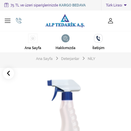
75 TL ve üzeri siparişlerinizde
KARGO BEDAVA
Türk Lirası
Tüm Kategoriler
Ayakkabı Cila Makineleri
Cami Süpürgeleri
Ana Sayfa
Hakkımızda
İletişim
Cila Makineleri
Ana Sayfa
Deterjanlar
NİLY
Çöp Kovası
Çöp Torbaları
Deterjanlar
Endüstriyel Zemin Yıkama Makineleri
Halı Kurutma Makineleri
Halı Yıkama Makinesi