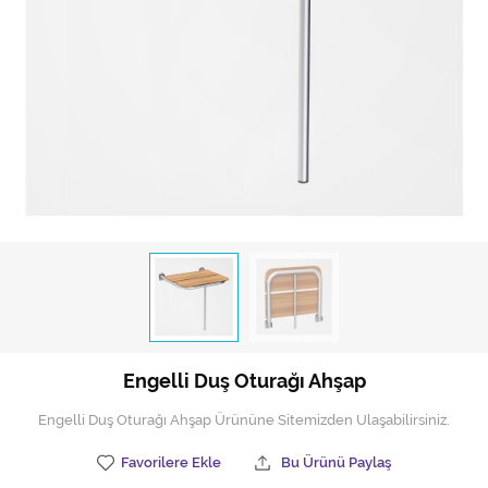
Hijyen Malzemeleri
Kıvırcık paspas
Mekanik Dış Alan Süpürücüler
Otel Ekipmanları
Sıfır Atık Çöp Kutuları
Sıfır Atık Çöp Torbaları
Tek-Çift Kovalı Temizlik Arabası
Toptan Temizlik Malzemeleri
Engelli Duş Oturağı Ahşap
Yedek Parçalar
Engelli Duş Oturağı Ahşap Ürününe Sitemizden Ulaşabilirsiniz.
Zemin Yıkama Pedleri
Favorilere Ekle
Bu Ürünü Paylaş