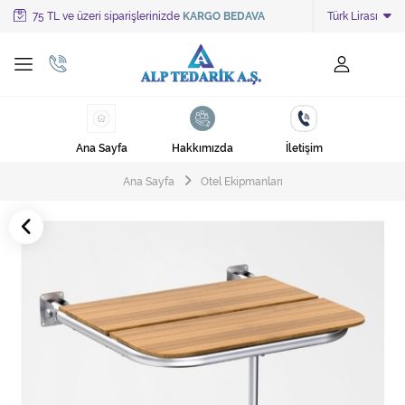
75 TL ve üzeri siparişlerinizde
KARGO BEDAVA
Türk Lirası
Tüm Kategoriler
Ayakkabı Cila Makineleri
Cami Süpürgeleri
Ana Sayfa
Hakkımızda
İletişim
Cila Makineleri
Ana Sayfa
Otel Ekipmanları
Çöp Kovası
Çöp Torbaları
Deterjanlar
Endüstriyel Zemin Yıkama Makineleri
Halı Kurutma Makineleri
Halı Yıkama Makinesi