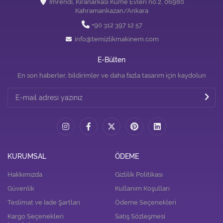
İmrendi, Kıranarkası Küme Evleri no:2, 06980
Kahramankazan/Ankara
+90 312 397 12 57
info@temizlikmakinem.com
E-Bülten
En son haberler, bildirimler ve daha fazla tasarım için kaydolun
KURUMSAL
ÖDEME
Hakkımızda
Gizlilik Politikası
Güvenlik
Kullanım Koşulları
Teslimat ve İade Şartları
Ödeme Seçenekleri
Kargo Seçenekleri
Satış Sözleşmesi