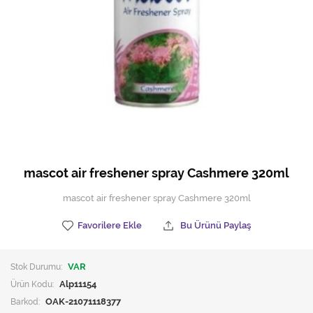
Hijyen Malzemeleri
Kıvırcık paspas
Mekanik Dış Alan Süpürücüler
Otel Ekipmanları
Sıfır Atık Çöp Kutuları
Sıfır Atık Çöp Torbaları
mascot air freshener spray Cashmere 320ml
Tek-Çift Kovalı Temizlik Arabası
mascot air freshener spray Cashmere 320ml
Toptan Temizlik Malzemeleri
Favorilere Ekle
Bu Ürünü Paylaş
Yedek Parçalar
Stok Durumu:
VAR
Zemin Yıkama Pedleri
Ürün Kodu:
Alp11154
Barkod:
OAK-21071118377