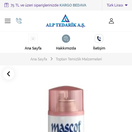
75 TL ve üzeri siparişlerinizde
KARGO BEDAVA
Türk Lirası
Tüm Kategoriler
Ayakkabı Cila Makineleri
Cami Süpürgeleri
Ana Sayfa
Hakkımızda
İletişim
Cila Makineleri
Ana Sayfa
Toptan Temizlik Malzemeleri
Çöp Kovası
Çöp Torbaları
Deterjanlar
Endüstriyel Zemin Yıkama Makineleri
Halı Kurutma Makineleri
Halı Yıkama Makinesi