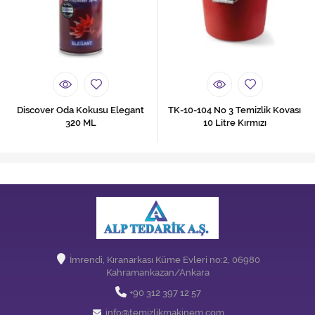
Discover Oda Kokusu Elegant
TK-10-104 No 3 Temizlik Kovası
320 ML
10 Litre Kırmızı
İmrendi, Kıranarkası Küme Evleri no:2, 06980
Kahramankazan/Ankara
+90 312 397 12 57
info@temizlikmakinem.com