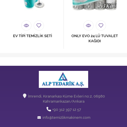
EV TİPİ TEMİZLİK SETİ
ONLY EVO 24 LÜ TUVALET
KAĞIDI
İmrendi, Kıranarkası Küme Evleri no:2, 06980
Kahramankazan/Ankara
+90 312 397 12 57
info@temizlikmakinem.com