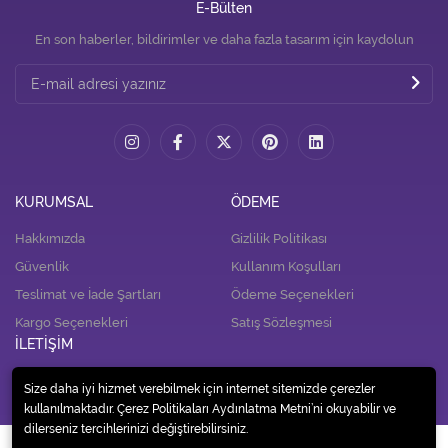
E-Bülten
En son haberler, bildirimler ve daha fazla tasarım için kaydolun
KURUMSAL
ÖDEME
Hakkımızda
Gizlilik Politikası
Güvenlik
Kullanım Koşulları
Teslimat ve İade Şartları
Ödeme Seçenekleri
Kargo Seçenekleri
Satış Sözleşmesi
İLETİŞİM
İletişim
Size daha iyi hizmet verebilmek için internet sitemizde çerezler
kullanılmaktadır. Çerez Politikaları Aydınlatma Metni’ni okuyabilir ve
dilerseniz tercihlerinizi değiştirebilirsiniz.
© 2020
Alp Tedarik Dağıtım İç ve Dış Ticaret A.Ş.
. Tüm hakları saklıdır.