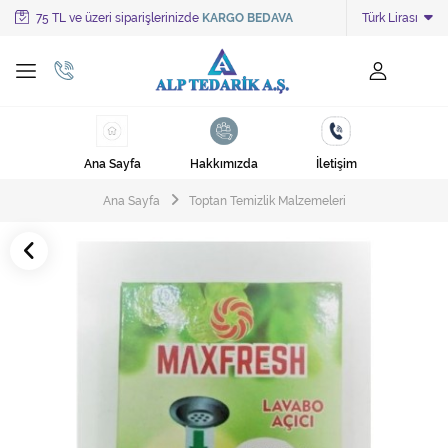
75 TL ve üzeri siparişlerinizde
KARGO BEDAVA
Türk Lirası
Tüm Kategoriler
Ayakkabı Cila Makineleri
Cami Süpürgeleri
Ana Sayfa
Hakkımızda
İletişim
Cila Makineleri
Ana Sayfa
Toptan Temizlik Malzemeleri
Çöp Kovası
Çöp Torbaları
Deterjanlar
Endüstriyel Zemin Yıkama Makineleri
Halı Kurutma Makineleri
Halı Yıkama Makinesi