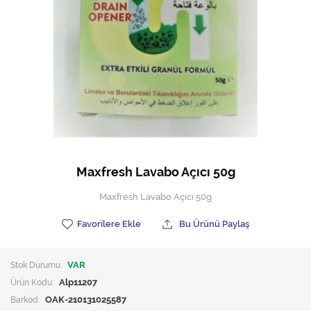
Hijyen Malzemeleri
Kıvırcık paspas
Mekanik Dış Alan Süpürücüler
Otel Ekipmanları
Sıfır Atık Çöp Kutuları
Sıfır Atık Çöp Torbaları
Maxfresh Lavabo Açıcı 50g
Tek-Çift Kovalı Temizlik Arabası
Maxfresh Lavabo Açıcı 50g
Toptan Temizlik Malzemeleri
Favorilere Ekle
Bu Ürünü Paylaş
Yedek Parçalar
Stok Durumu:
VAR
Zemin Yıkama Pedleri
Ürün Kodu:
Alp11207
Barkod:
OAK-210131025587