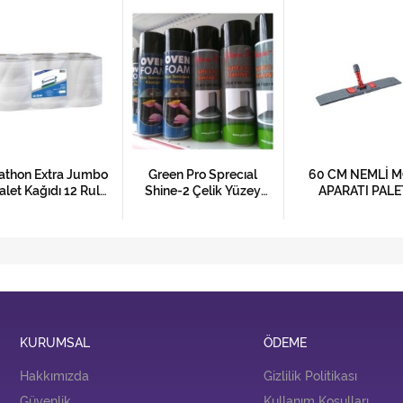
athon Extra Jumbo
Green Pro Sprecıal
60 CM NEMLİ 
alet Kağıdı 12 Rulo
Shine-2 Çelik Yüzey
APARATI PALE
150 M
Parlatıcı 500 m
KURUMSAL
ÖDEME
Hakkımızda
Gizlilik Politikası
Güvenlik
Kullanım Koşulları