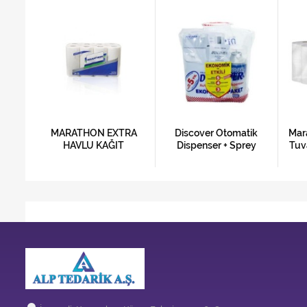
dak
MARATHON EXTRA
Discover Otomatik
Mar
ü
HAVLU KAĞIT
Dispenser + Sprey
Tuv