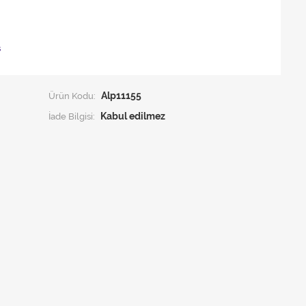
ş
Ürün Kodu:
Alp11155
İade Bilgisi: