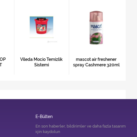
MOP
Vileda Mocio Temizlik
mascot air freshener
Ban
T
Sistemi
spray Cashmere 320ml
E-Bülten
En son haberler, bildirimler ve daha fazla tasarım
için kaydolun