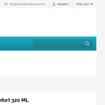
info@temizlikmakinem.com
Hesabım
Türk Lirası
fort 320 ML