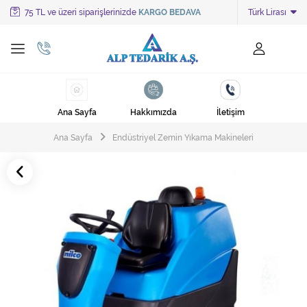
75 TL ve üzeri siparişlerinizde
KARGO BEDAVA
Türk Lirası
Tüm Kategoriler
Ayakkabı Cila Makineleri
Cami Süpürgeleri
Ana Sayfa
Hakkımızda
İletişim
Cila Makineleri
Ana Sayfa
Endüstriyel Zemin Yıkama Makineleri
Çöp Kovası
Çöp Torbaları
Deterjanlar
Endüstriyel Zemin Yıkama Makineleri
Halı Kurutma Makineleri
Halı Yıkama Makinesi