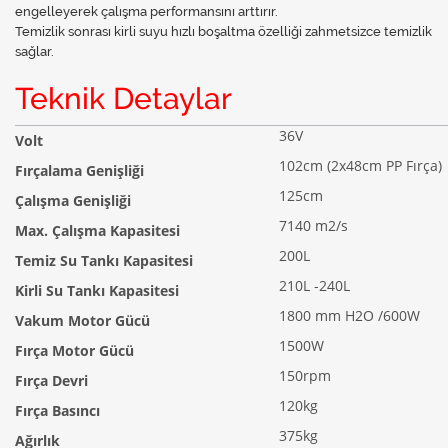
engelleyerek çalışma performansını arttırır.
Temizlik sonrası kirli suyu hızlı boşaltma özelliği zahmetsizce temizlik
sağlar.
Teknik Detaylar
36V
Volt
102cm (2x48cm PP Fırça)
Fırçalama Genişliği
125cm
Çalışma Genişliği
7140 m2/s
Max. Çalışma Kapasitesi
200L
Temiz Su Tankı Kapasitesi
210L -240L
Kirli Su Tankı Kapasitesi
1800 mm H2O /600W
Vakum Motor Gücü
1500W
Fırça Motor Gücü
150rpm
Fırça Devri
120kg
Fırça Basıncı
375kg
Ağırlık