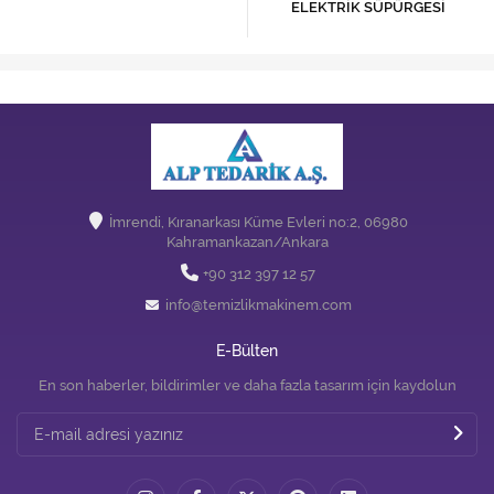
ELEKTRİK SÜPÜRGESİ
İmrendi, Kıranarkası Küme Evleri no:2, 06980
Kahramankazan/Ankara
+90 312 397 12 57
info@temizlikmakinem.com
E-Bülten
En son haberler, bildirimler ve daha fazla tasarım için kaydolun