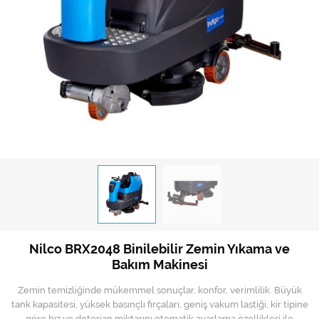
Hijyen Malzemeleri
Kıvırcık paspas
Mekanik Dış Alan Süpürücüler
Otel Ekipmanları
Sıfır Atık Çöp Kutuları
Sıfır Atık Çöp Torbaları
Tek-Çift Kovalı Temizlik Arabası
Toptan Temizlik Malzemeleri
Nilco BRX2048 Binilebilir Zemin Yıkama ve
Yedek Parçalar
Bakım Makinesi
Zemin Yıkama Pedleri
Zemin temizliğinde mükemmel sonuçlar, konfor, verimlilik. Büyük
tank kapasitesi, yüksek basınçlı fırçaları, geniş vakum lastiği, kir tipine
göre hız ve deterjan miktarını otomatik ayarlama özellikleri ile