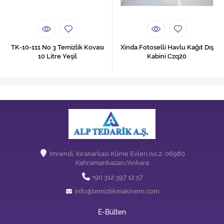
TK-10-111 No 3 Temizlik Kovası
Xinda Fotoselli Havlu Kağıt Dış
10 Litre Yeşil
Kabini Czq20
İmrendi, Kıranarkası Küme Evleri no:2, 06980
Kahramankazan/Ankara
+90 312 397 12 57
info@temizlikmakinem.com
E-Bülten