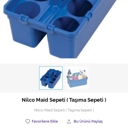
Hijyen Malzemeleri
Kıvırcık paspas
Mekanik Dış Alan Süpürücüler
Otel Ekipmanları
Sıfır Atık Çöp Kutuları
Sıfır Atık Çöp Torbaları
Tek-Çift Kovalı Temizlik Arabası
Toptan Temizlik Malzemeleri
Nilco Maid Sepeti ( Taşıma Sepeti )
Yedek Parçalar
Nilco Maid Sepeti ( Taşıma Sepeti )
Zemin Yıkama Pedleri
Favorilere Ekle
Bu Ürünü Paylaş