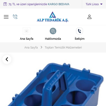
75 TL ve üzeri siparişlerinizde
KARGO BEDAVA
Türk Lirası
Tüm Kategoriler
Ayakkabı Cila Makineleri
Cami Süpürgeleri
Ana Sayfa
Hakkımızda
İletişim
Cila Makineleri
Ana Sayfa
Toptan Temizlik Malzemeleri
Çöp Kovası
Çöp Torbaları
Deterjanlar
Endüstriyel Zemin Yıkama Makineleri
Halı Kurutma Makineleri
Halı Yıkama Makinesi