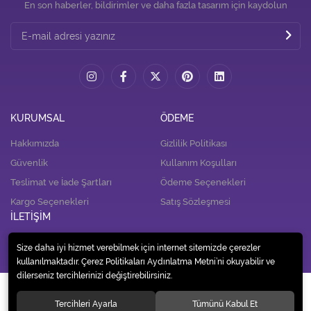
En son haberler, bildirimler ve daha fazla tasarım için kaydolun
KURUMSAL
ÖDEME
Hakkımızda
Gizlilik Politikası
Güvenlik
Kullanım Koşulları
Teslimat ve İade Şartları
Ödeme Seçenekleri
Kargo Seçenekleri
Satış Sözleşmesi
İLETİŞİM
İletişim
Size daha iyi hizmet verebilmek için internet sitemizde çerezler
kullanılmaktadır. Çerez Politikaları Aydınlatma Metni’ni okuyabilir ve
dilerseniz tercihlerinizi değiştirebilirsiniz.
© 2020
Alp Tedarik Dağıtım İç ve Dış Ticaret A.Ş.
. Tüm hakları saklıdır.
Tercihleri Ayarla
Tümünü Kabul Et