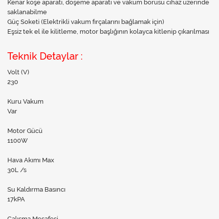
Kenar köşe aparatı, döşeme aparatı ve vakum borusu cihaz üzerinde
saklanabilme
Güç Soketi (Elektrikli vakum fırçalarını bağlamak için)
Eşsiz tek el ile kilitleme, motor başlığının kolayca kitlenip çıkarılması
Teknik Detaylar :
Volt (V)
230
Kuru Vakum
Var
Motor Gücü
1100W
Hava Akımı Max
30L /s
Su Kaldırma Basıncı
17kPA
Çalışma Mesafesi