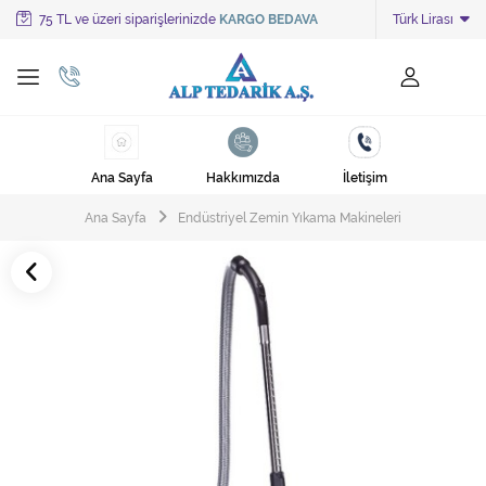
75 TL ve üzeri siparişlerinizde
KARGO BEDAVA
Türk Lirası
Tüm Kategoriler
Ayakkabı Cila Makineleri
Cami Süpürgeleri
Ana Sayfa
Hakkımızda
İletişim
Cila Makineleri
Ana Sayfa
Endüstriyel Zemin Yıkama Makineleri
Çöp Kovası
Çöp Torbaları
Deterjanlar
Endüstriyel Zemin Yıkama Makineleri
Halı Kurutma Makineleri
Halı Yıkama Makinesi