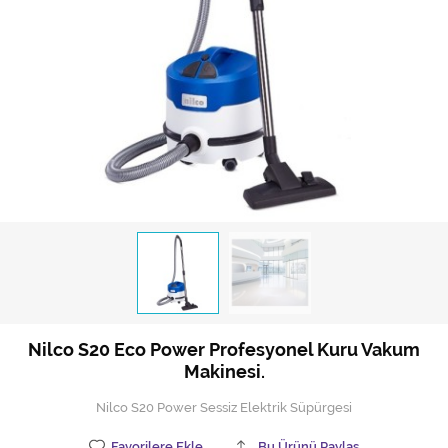
Hijyen Malzemeleri
Kıvırcık paspas
Mekanik Dış Alan Süpürücüler
Otel Ekipmanları
Sıfır Atık Çöp Kutuları
Sıfır Atık Çöp Torbaları
Tek-Çift Kovalı Temizlik Arabası
Toptan Temizlik Malzemeleri
Nilco S20 Eco Power Profesyonel Kuru Vakum
Yedek Parçalar
Makinesi.
Zemin Yıkama Pedleri
Nilco S20 Power Sessiz Elektrik Süpürgesi
Favorilere Ekle
Bu Ürünü Paylaş