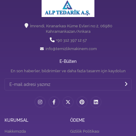
İmrendi, Kıranarkası Küme Evleri no:2, 06980
Kahramankazan/Ankara
+90 312 397 12 57
info@temizlikmakinem.com
E-Bülten
En son haberler, bildirimler ve daha fazla tasarım için kaydolun
KURUMSAL
ÖDEME
Hakkımızda
Gizlilik Politikası