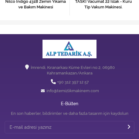
Nilco Indigo 431B Zemin Yıkama
TASKI Vacumat 22 Islak - Kuru
ve Bakım Makinesi
Tip Vakum Makinesi.
İmrendi, Kıranarkası Küme Evleri no:2, 06980
Kahramankazan/Ankara
+90 312 397 12 57
info@temizlikmakinem.com
E-Bülten
En son haberler, bildirimler ve daha fazla tasarım için kaydolun