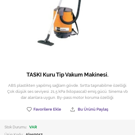
Hijyen Malzemeleri
Kıvırcık paspas
Mekanik Dış Alan Süpürücüler
Otel Ekipmanları
Sıfır Atık Çöp Kutuları
Sıfır Atık Çöp Torbaları
TASKI Kuru Tip Vakum Makinesi.
Tek-Çift Kovalı Temizlik Arabası
ABS plastikten yapılmış sağlam gövde. Sırtta taşınabilme özelliği.
Çok düşük ses seviyesi. 21,5 kPa (kilopascal) emiş gücü. Sinema vb
Toptan Temizlik Malzemeleri
dar alanlara uygun. By-pass motor koruma özelliği.
Yedek Parçalar
Favorilere Ekle
Bu Ürünü Paylaş
Zemin Yıkama Pedleri
Stok Durumu:
VAR
Ürün Kodu:
Alp10017