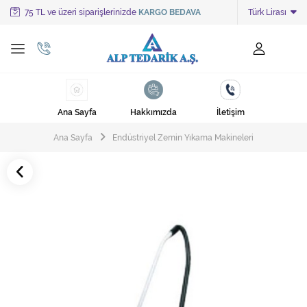
75 TL ve üzeri siparişlerinizde
KARGO BEDAVA
Türk Lirası
Tüm Kategoriler
Ayakkabı Cila Makineleri
Cami Süpürgeleri
Ana Sayfa
Hakkımızda
İletişim
Cila Makineleri
Ana Sayfa
Endüstriyel Zemin Yıkama Makineleri
Çöp Kovası
Çöp Torbaları
Deterjanlar
Endüstriyel Zemin Yıkama Makineleri
Halı Kurutma Makineleri
Halı Yıkama Makinesi