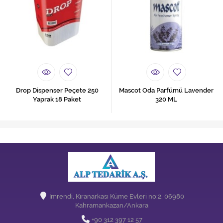
Drop Dispenser Peçete 250
Mascot Oda Parfümü Lavender
Yaprak 18 Paket
320 ML
İmrendi, Kıranarkası Küme Evleri no:2, 06980
Kahramankazan/Ankara
+90 312 397 12 57