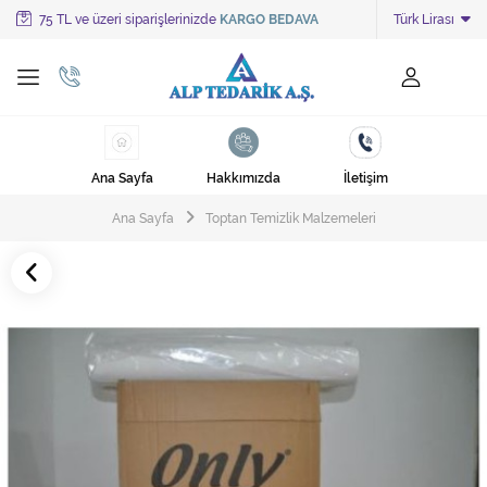
75 TL ve üzeri siparişlerinizde
KARGO BEDAVA
Türk Lirası
Tüm Kategoriler
Ayakkabı Cila Makineleri
Cami Süpürgeleri
Ana Sayfa
Hakkımızda
İletişim
Cila Makineleri
Ana Sayfa
Toptan Temizlik Malzemeleri
Çöp Kovası
Çöp Torbaları
Deterjanlar
Endüstriyel Zemin Yıkama Makineleri
Halı Kurutma Makineleri
Halı Yıkama Makinesi