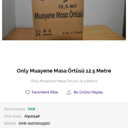
Hijyen Malzemeleri
Kıvırcık paspas
Mekanik Dış Alan Süpürücüler
Otel Ekipmanları
Sıfır Atık Çöp Kutuları
Sıfır Atık Çöp Torbaları
Only Muayene Masa Örtüsü 12.5 Metre
Tek-Çift Kovalı Temizlik Arabası
Only Muayene Masa Örtüsü 12.5 Metre
Toptan Temizlik Malzemeleri
Favorilere Ekle
Bu Ürünü Paylaş
Yedek Parçalar
Stok Durumu:
VAR
Zemin Yıkama Pedleri
Ürün Kodu:
Alp11148
Barkod:
OAK-21071013307