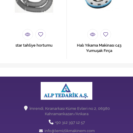
star tahliye hortumu
Halı Yıkama Makinası c43
Yumuşak Fırça
İmrendi, Kıranarkası Küme Evleri no:2, 06980
Kahramankazan/Ankara
+90 312 397 12 57
info@temizlikmakinem.com