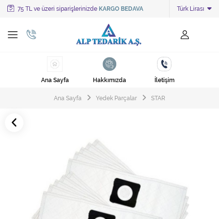
75 TL ve üzeri siparişlerinizde
KARGO BEDAVA
Türk Lirası
Tüm Kategoriler
Ayakkabı Cila Makineleri
Cami Süpürgeleri
Ana Sayfa
Hakkımızda
İletişim
Cila Makineleri
Ana Sayfa
Yedek Parçalar
STAR
Çöp Kovası
Çöp Torbaları
Deterjanlar
Endüstriyel Zemin Yıkama Makineleri
Halı Kurutma Makineleri
Halı Yıkama Makinesi