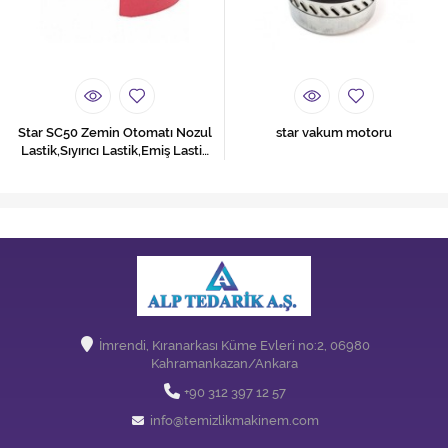
Star SC50 Zemin Otomatı Nozul
star vakum motoru
Lastik,Sıyırıcı Lastik,Emiş Lastik
Takımı Ön ve Arka
İmrendi, Kıranarkası Küme Evleri no:2, 06980
Kahramankazan/Ankara
+90 312 397 12 57
info@temizlikmakinem.com