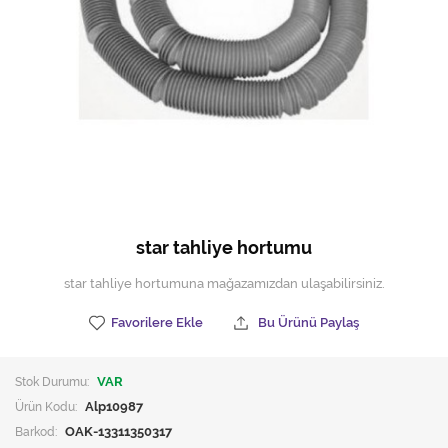
Hijyen Malzemeleri
Kıvırcık paspas
Mekanik Dış Alan Süpürücüler
Otel Ekipmanları
Sıfır Atık Çöp Kutuları
Sıfır Atık Çöp Torbaları
star tahliye hortumu
Tek-Çift Kovalı Temizlik Arabası
star tahliye hortumuna mağazamızdan ulaşabilirsiniz.
Toptan Temizlik Malzemeleri
Favorilere Ekle
Bu Ürünü Paylaş
Yedek Parçalar
Stok Durumu:
VAR
Zemin Yıkama Pedleri
Ürün Kodu:
Alp10987
Barkod:
OAK-13311350317