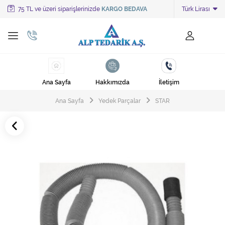
75 TL ve üzeri siparişlerinizde
KARGO BEDAVA
Türk Lirası
Tüm Kategoriler
Ayakkabı Cila Makineleri
Cami Süpürgeleri
Ana Sayfa
Hakkımızda
İletişim
Cila Makineleri
Ana Sayfa
Yedek Parçalar
STAR
Çöp Kovası
Çöp Torbaları
Deterjanlar
Endüstriyel Zemin Yıkama Makineleri
Halı Kurutma Makineleri
Halı Yıkama Makinesi