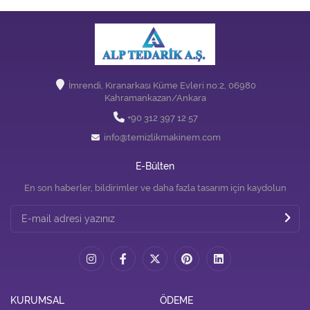
İmrendi, Kıranarkası Küme Evleri no:2, 06980
Kahramankazan/Ankara
+90 312 397 12 57
info@temizlikmakinem.com
E-Bülten
En son haberler, bildirimler ve daha fazla tasarım için kaydolun
KURUMSAL
ÖDEME