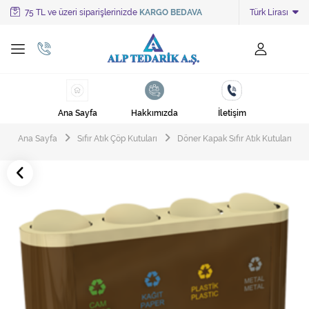
75 TL ve üzeri siparişlerinizde
KARGO BEDAVA
Türk Lirası
Tüm Kategoriler
Ayakkabı Cila Makineleri
Cami Süpürgeleri
Ana Sayfa
Hakkımızda
İletişim
Cila Makineleri
Ana Sayfa
Sıfır Atık Çöp Kutuları
Döner Kapak Sıfır Atık Kutuları
Çöp Kovası
Çöp Torbaları
Deterjanlar
Endüstriyel Zemin Yıkama Makineleri
Halı Kurutma Makineleri
Halı Yıkama Makinesi