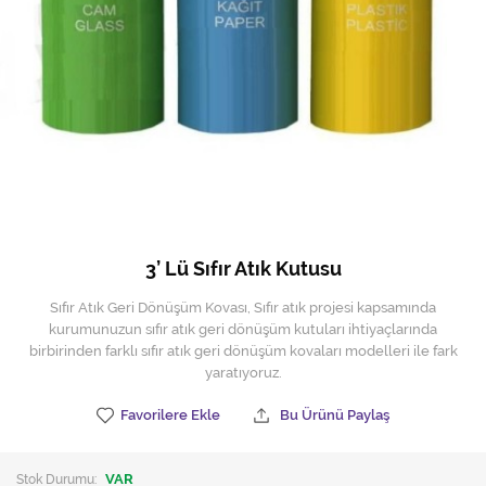
Hijyen Malzemeleri
Kıvırcık paspas
Mekanik Dış Alan Süpürücüler
Otel Ekipmanları
Sıfır Atık Çöp Kutuları
Sıfır Atık Çöp Torbaları
3’ Lü Sıfır Atık Kutusu
Tek-Çift Kovalı Temizlik Arabası
Sıfır Atık Geri Dönüşüm Kovası, Sıfır atık projesi kapsamında
kurumunuzun sıfır atık geri dönüşüm kutuları ihtiyaçlarında
Toptan Temizlik Malzemeleri
birbirinden farklı sıfır atık geri dönüşüm kovaları modelleri ile fark
yaratıyoruz.
Yedek Parçalar
Favorilere Ekle
Bu Ürünü Paylaş
Zemin Yıkama Pedleri
Stok Durumu:
VAR