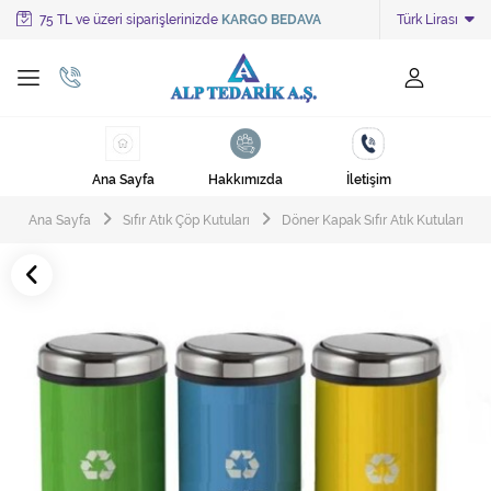
75 TL ve üzeri siparişlerinizde
KARGO BEDAVA
Türk Lirası
Tüm Kategoriler
Ayakkabı Cila Makineleri
Cami Süpürgeleri
Ana Sayfa
Hakkımızda
İletişim
Cila Makineleri
Ana Sayfa
Sıfır Atık Çöp Kutuları
Döner Kapak Sıfır Atık Kutuları
Çöp Kovası
Çöp Torbaları
Deterjanlar
Endüstriyel Zemin Yıkama Makineleri
Halı Kurutma Makineleri
Halı Yıkama Makinesi