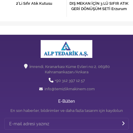
2’Li Sıfır Atık Kutusu
DIŞ MEKAN İÇİN 3 LÜ SIFIR ATIK
GERİ DÖNÜŞÜM SETİ Erzurum
İmrendi, Kıranarkası Küme Evleri no:2, 06980
Kahramankazan/Ankara
+90 312 397 12 57
info@temizlikmakinem.com
E-Bülten
En son haberler, bildirimler ve daha fazla tasarım için kaydolun