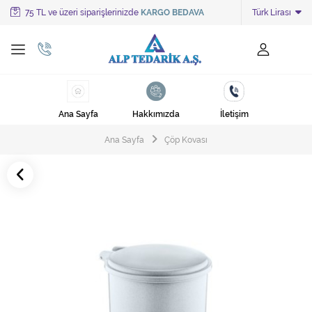
75 TL ve üzeri siparişlerinizde
KARGO BEDAVA
Türk Lirası
Tüm Kategoriler
Ayakkabı Cila Makineleri
Cami Süpürgeleri
Ana Sayfa
Hakkımızda
İletişim
Cila Makineleri
Ana Sayfa
Çöp Kovası
Çöp Kovası
Çöp Torbaları
Deterjanlar
Endüstriyel Zemin Yıkama Makineleri
Halı Kurutma Makineleri
Halı Yıkama Makinesi