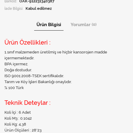
Barkod:
OAK-912231340387
İade Bilgisi:
Ürün Bilgisi
Yorumlar
(0)
Ürün Özellikleri :
1.sınıf malzemeden üretilmiş ve hiçbir kansorojen madde
içermemektedir.
BPA içermez.
Doğa dostudur.
ISO 9001:2008-TSEK sertifikalıdır.
Tarım ve Köy İşleri Bakanlığı onaylıdır.
% 100 Türk
Teknik Deteylar :
Koli İçi : 6 Adet
Koli M3 : 0.1042
Koli Kg: 4,38
Ürün Ölçüleri : 28*23