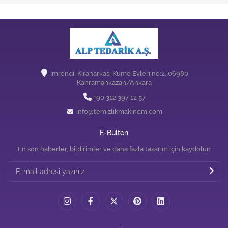
İmrendi, Kıranarkası Küme Evleri no:2, 06980
Kahramankazan/Ankara
+90 312 397 12 57
info@temizlikmakinem.com
E-Bülten
En son haberler, bildirimler ve daha fazla tasarım için kaydolun