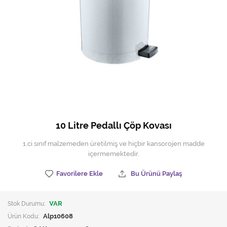
Hijyen Malzemeleri
Kıvırcık paspas
Mekanik Dış Alan Süpürücüler
Otel Ekipmanları
Sıfır Atık Çöp Kutuları
Sıfır Atık Çöp Torbaları
10 Litre Pedallı Çöp Kovası
Tek-Çift Kovalı Temizlik Arabası
1.ci sınıf malzemeden üretilmiş ve hiçbir kansorojen madde
içermemektedir.
Toptan Temizlik Malzemeleri
Favorilere Ekle
Bu Ürünü Paylaş
Yedek Parçalar
Stok Durumu:
VAR
Zemin Yıkama Pedleri
Ürün Kodu:
Alp10608