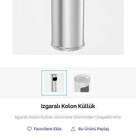
Hijyen Malzemeleri
Kıvırcık paspas
Mekanik Dış Alan Süpürücüler
Otel Ekipmanları
Sıfır Atık Çöp Kutuları
Sıfır Atık Çöp Torbaları
Tek-Çift Kovalı Temizlik Arabası
Toptan Temizlik Malzemeleri
Izgaralı Kolon Küllük
Yedek Parçalar
Izgaralı Kolon Küllük Üürününe Sitemizden Ulaşabilirsiniz.
Zemin Yıkama Pedleri
Favorilere Ekle
Bu Ürünü Paylaş