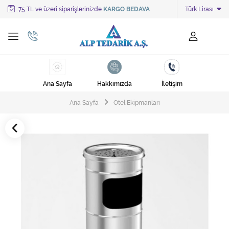
75 TL ve üzeri siparişlerinizde
KARGO BEDAVA
Türk Lirası
Tüm Kategoriler
Ayakkabı Cila Makineleri
Cami Süpürgeleri
Ana Sayfa
Hakkımızda
İletişim
Cila Makineleri
Ana Sayfa
Otel Ekipmanları
Çöp Kovası
Çöp Torbaları
Deterjanlar
Endüstriyel Zemin Yıkama Makineleri
Halı Kurutma Makineleri
Halı Yıkama Makinesi