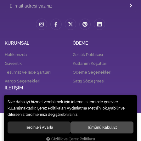
KURUMSAL
ÖDEME
Hakkımızda
Gizlilik Politikası
Güvenlik
Kullanım Koşulları
Teslimat ve İade Şartları
Ödeme Seçenekleri
Kargo Seçenekleri
Satış Sözleşmesi
İLETİŞİM
İletişim
Size daha iyi hizmet verebilmek için internet sitemizde çerezler
kullanılmaktadır. Çerez Politikaları Aydınlatma Metni’ni okuyabilir ve
dilerseniz tercihlerinizi değiştirebilirsiniz.
© 2020
Alp Tedarik Dağıtım İç ve Dış Ticaret A.Ş.
. Tüm hakları saklıdır.
Tercihleri Ayarla
Tümünü Kabul Et
Gizlilik ve Çerez Politikası