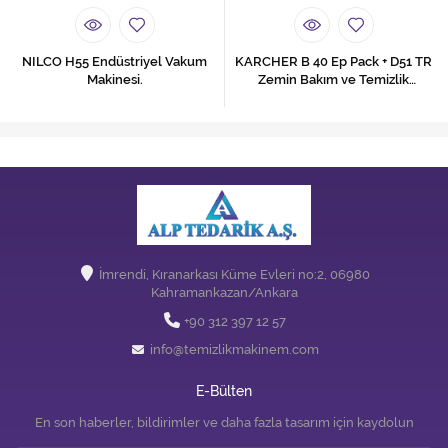
NILCO H55 Endüstriyel Vakum
KARCHER B 40 Ep Pack + D51 TR
Makinesi.
Zemin Bakım ve Temizlik
Otomatı
İmrendi, Kıranarkası Küme Evleri no:2, 06980
Kahramankazan/Ankara
+90 312 397 12 57
info@temizlikmakinem.com
E-Bülten
En son haberler, bildirimler ve daha fazla tasarım için kaydolun