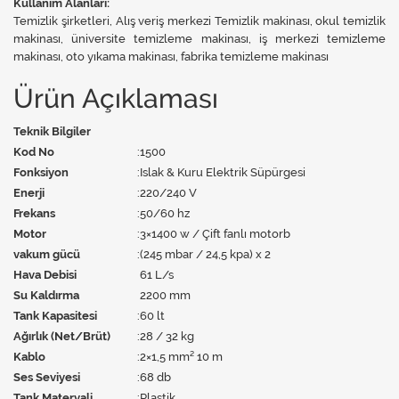
Kullanım Alanları:
Temizlik şirketleri, Alış veriş merkezi Temizlik makinası, okul temizlik
makinası, üniversite temizleme makinası, iş merkezi temizleme
makinası, oto yıkama makinası, fabrika temizleme makinası
Ürün Açıklaması
Teknik Bilgiler
Kod No
:
1500
Fonksiyon
:
Islak & Kuru Elektrik Süpürgesi
Enerji
:
220/240 V
Frekans
:
50/60 hz
Motor
:
3×1400 w / Çift fanlı motorb
vakum gücü
:
(245 mbar / 24,5 kpa) x 2
Hava Debisi
61 L/s
Su Kaldırma
2200 mm
Tank Kapasitesi
:
60 lt
Ağırlık (Net/Brüt)
:
28 / 32 kg
Kablo
:
2×1,5 mm² 10 m
Ses Seviyesi
:
68 db
Tank Materyali
:
Plastik