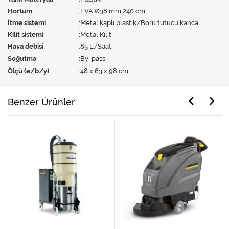
Hortum
:
EVA Ø38 mm 240 cm
İtme sistemi
:
Metal kaplı plastik/Boru tutucu kanca
Kilit sistemi
:
Metal Kilit
Hava debisi
:
85 L/Saat
Soğutma
:
By-pass
Ölçü (e/b/y)
:
48 x 63 x 98 cm
Benzer Ürünler