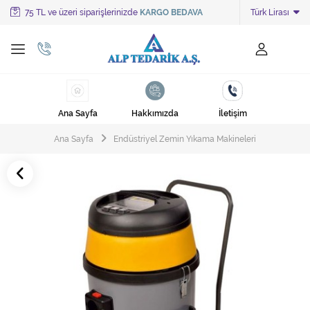
75 TL ve üzeri siparişlerinizde
KARGO BEDAVA
Türk Lirası
Tüm Kategoriler
Ayakkabı Cila Makineleri
Cami Süpürgeleri
Ana Sayfa
Hakkımızda
İletişim
Cila Makineleri
Ana Sayfa
Endüstriyel Zemin Yıkama Makineleri
Çöp Kovası
Çöp Torbaları
Deterjanlar
Endüstriyel Zemin Yıkama Makineleri
Halı Kurutma Makineleri
Halı Yıkama Makinesi