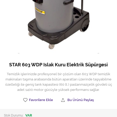
Hijyen Malzemeleri
Kıvırcık paspas
Mekanik Dış Alan Süpürücüler
Otel Ekipmanları
Sıfır Atık Çöp Kutuları
Sıfır Atık Çöp Torbaları
STAR 603 WDP Islak Kuru Elektrik Süpürgesi
Tek-Çift Kovalı Temizlik Arabası
Temizlik işlerinizde profesyonel bir çözüm olan 603 WDP temizlik
makinaları taşıma arabasında bütün aparatları üzerinde taşıyabilme
Toptan Temizlik Malzemeleri
özelleliği ile geniş tank kapasitesi (60 lt.) paslanmazçelik gövdeli üç
adet 1400 motor gücüyle yüksek performans sağlar.
Yedek Parçalar
Favorilere Ekle
Bu Ürünü Paylaş
Zemin Yıkama Pedleri
Stok Durumu:
VAR