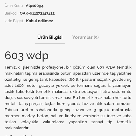
Ürün Kodu:
Alp10094
Barkod:
OAK-611272143422
İade Bilgisi:
Ürün Bilgisi
Yorumlar
(0)
603 wdp
Temizlik işlerinizde profesyonel bir çözüm olan 603 WDP temizlik
makinaları taşıma arabasında bütün aparatları üzerinde taşıyabilme
özelleliği ile geniş tank kapasitesi (60 lt.) paslanmazçelik gövdeli üç
adet 1400 motor gücüyle yüksek performans sağlar. İz yapmayan
lastik tekerlekli temizlik makinası extra izolasyon filitre sistemi ile
düşük ses seviyeli temizlik makinası. Bu temizlik makinaları her türlü
metali, talaş parçası, taşlar, kum, yaprak, toz ve atık suları temizler.
Fabrika üretim sahalarında geniş kazanı ve 3 güçlü motoruyla
mermer, marley, beton, halı ve linelyum zeminde su, ince ve kaba
tozları kolaylıkla vakumlama yapabilen sanayi tip temizlik
makinalarıdır.